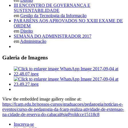
em
Direito
III ENCONTRO DE GOVERNANÇA E
SUSTENTABILIDADE
em
Gestão da Tecnologia da Informação
PARABÉNS AOS APROVADOS NO XXIII EXAME DE
ORDEM
em
Direito
SEMANA DO ADMINISTRADOR 2017
em
Administração
Galeria de Imagens
View the embedded image gallery online at:
https://fcarp.edu.br/nossos-cursos/graduacoes/pedagogia/noticias-e-
eventos/curso-de-pedagogia-da-fcarp-realiza-atividade-de-extensao-
na-cidade-de-reserva-do-cabacal#sigProIdcce15118c8
Inscreva-se