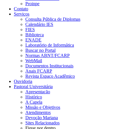
Proinpe
Contato
Serviços
Consulta Pública de Diplomas
Calendário IES
FIES
Biblioteca
ENADE
Laboratório de Informática
Buscar no Portal
Normas ABNT/FCARP
WebMail
Documentos Institucionais
Anais FCARP
Revista Espaço Acadêmico
Ouvidoria
Pastoral Universitária
Apresentação
Histórico
A Capela
Missão e Objetivos
Atendimentos
Devoção Mariana
Sites Relacionados
Fique por dentro