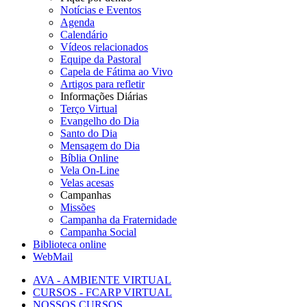
Notícias e Eventos
Agenda
Calendário
Vídeos relacionados
Equipe da Pastoral
Capela de Fátima ao Vivo
Artigos para refletir
Informações Diárias
Terço Virtual
Evangelho do Dia
Santo do Dia
Mensagem do Dia
Bíblia Online
Vela On-Line
Velas acesas
Campanhas
Missões
Campanha da Fraternidade
Campanha Social
Biblioteca online
WebMail
AVA - AMBIENTE VIRTUAL
CURSOS - FCARP VIRTUAL
NOSSOS CURSOS