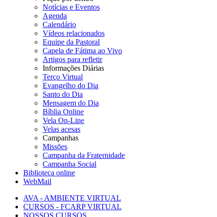
Notícias e Eventos
Agenda
Calendário
Vídeos relacionados
Equipe da Pastoral
Capela de Fátima ao Vivo
Artigos para refletir
Informações Diárias
Terço Virtual
Evangelho do Dia
Santo do Dia
Mensagem do Dia
Bíblia Online
Vela On-Line
Velas acesas
Campanhas
Missões
Campanha da Fraternidade
Campanha Social
Biblioteca online
WebMail
AVA - AMBIENTE VIRTUAL
CURSOS - FCARP VIRTUAL
NOSSOS CURSOS