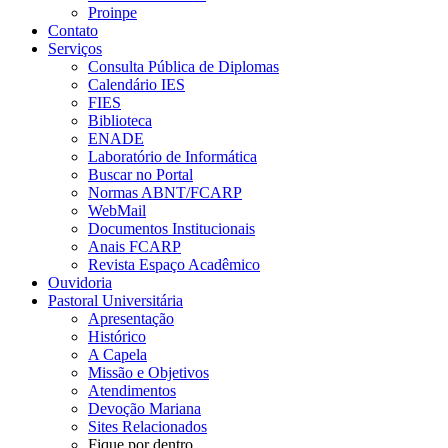
Proinpe
Contato
Serviços
Consulta Pública de Diplomas
Calendário IES
FIES
Biblioteca
ENADE
Laboratório de Informática
Buscar no Portal
Normas ABNT/FCARP
WebMail
Documentos Institucionais
Anais FCARP
Revista Espaço Acadêmico
Ouvidoria
Pastoral Universitária
Apresentação
Histórico
A Capela
Missão e Objetivos
Atendimentos
Devoção Mariana
Sites Relacionados
Fique por dentro