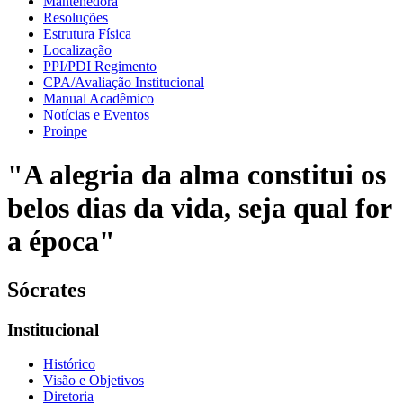
Mantenedora
Resoluções
Estrutura Física
Localização
PPI/PDI Regimento
CPA/Avaliação Institucional
Manual Acadêmico
Notícias e Eventos
Proinpe
"A alegria da alma constitui os
belos dias da vida, seja qual for
a época"
Sócrates
Institucional
Histórico
Visão e Objetivos
Diretoria