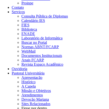
Proinpe
Contato
Serviços
Consulta Pública de Diplomas
Calendário IES
FIES
Biblioteca
ENADE
Laboratório de Informática
Buscar no Portal
Normas ABNT/FCARP
WebMail
Documentos Institucionais
Anais FCARP
Revista Espaço Acadêmico
Ouvidoria
Pastoral Universitária
Apresentação
Histórico
A Capela
Missão e Objetivos
Atendimentos
Devoção Mariana
Sites Relacionados
Fique por dentro