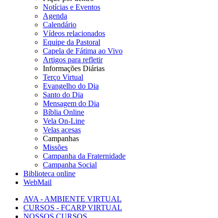
Notícias e Eventos
Agenda
Calendário
Vídeos relacionados
Equipe da Pastoral
Capela de Fátima ao Vivo
Artigos para refletir
Informações Diárias
Terço Virtual
Evangelho do Dia
Santo do Dia
Mensagem do Dia
Bíblia Online
Vela On-Line
Velas acesas
Campanhas
Missões
Campanha da Fraternidade
Campanha Social
Biblioteca online
WebMail
AVA - AMBIENTE VIRTUAL
CURSOS - FCARP VIRTUAL
NOSSOS CURSOS