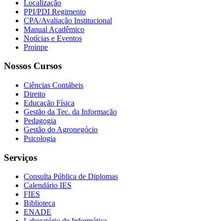
Localização
PPI/PDI Regimento
CPA/Avaliação Institucional
Manual Acadêmico
Notícias e Eventos
Proinpe
Nossos Cursos
Ciências Contábeis
Direito
Educação Física
Gestão da Tec. da Informação
Pedagogia
Gestão do Agronegócio
Psicologia
Serviços
Consulta Pública de Diplomas
Calendário IES
FIES
Biblioteca
ENADE
Laboratório de Informática