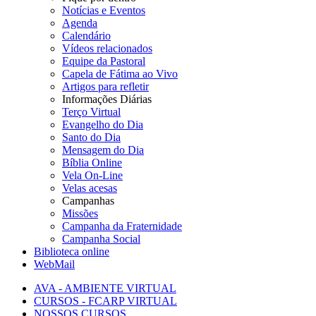
Notícias e Eventos
Agenda
Calendário
Vídeos relacionados
Equipe da Pastoral
Capela de Fátima ao Vivo
Artigos para refletir
Informações Diárias
Terço Virtual
Evangelho do Dia
Santo do Dia
Mensagem do Dia
Bíblia Online
Vela On-Line
Velas acesas
Campanhas
Missões
Campanha da Fraternidade
Campanha Social
Biblioteca online
WebMail
AVA - AMBIENTE VIRTUAL
CURSOS - FCARP VIRTUAL
NOSSOS CURSOS