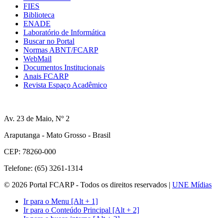
FIES
Biblioteca
ENADE
Laboratório de Informática
Buscar no Portal
Normas ABNT/FCARP
WebMail
Documentos Institucionais
Anais FCARP
Revista Espaço Acadêmico
Av. 23 de Maio, Nº 2
Araputanga - Mato Grosso - Brasil
CEP: 78260-000
Telefone: (65) 3261-1314
© 2026 Portal FCARP - Todos os direitos reservados |
UNE Mídias
Ir para o Menu [Alt + 1]
Ir para o Conteúdo Principal [Alt + 2]