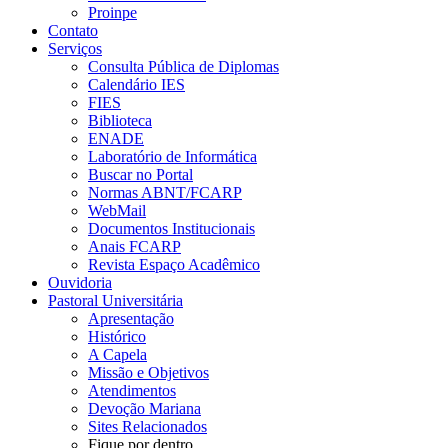
Proinpe
Contato
Serviços
Consulta Pública de Diplomas
Calendário IES
FIES
Biblioteca
ENADE
Laboratório de Informática
Buscar no Portal
Normas ABNT/FCARP
WebMail
Documentos Institucionais
Anais FCARP
Revista Espaço Acadêmico
Ouvidoria
Pastoral Universitária
Apresentação
Histórico
A Capela
Missão e Objetivos
Atendimentos
Devoção Mariana
Sites Relacionados
Fique por dentro