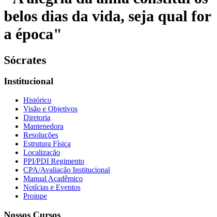
belos dias da vida, seja qual for
a época"
Sócrates
Institucional
Histórico
Visão e Objetivos
Diretoria
Mantenedora
Resoluções
Estrutura Física
Localização
PPI/PDI Regimento
CPA/Avaliação Institucional
Manual Acadêmico
Notícias e Eventos
Proinpe
Nossos Cursos