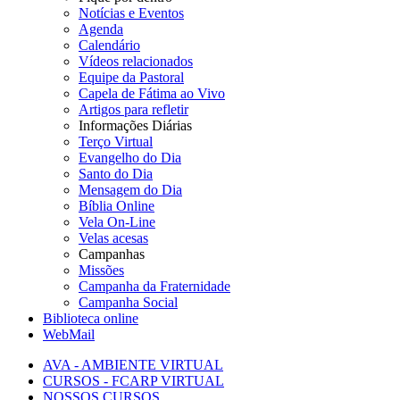
Notícias e Eventos
Agenda
Calendário
Vídeos relacionados
Equipe da Pastoral
Capela de Fátima ao Vivo
Artigos para refletir
Informações Diárias
Terço Virtual
Evangelho do Dia
Santo do Dia
Mensagem do Dia
Bíblia Online
Vela On-Line
Velas acesas
Campanhas
Missões
Campanha da Fraternidade
Campanha Social
Biblioteca online
WebMail
AVA - AMBIENTE VIRTUAL
CURSOS - FCARP VIRTUAL
NOSSOS CURSOS