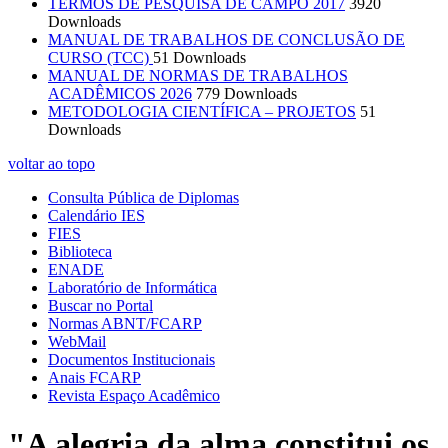
TERMOS DE PESQUISA DE CAMPO 2017
3920
Downloads
MANUAL DE TRABALHOS DE CONCLUSÃO DE
CURSO (TCC)
51 Downloads
MANUAL DE NORMAS DE TRABALHOS
ACADÊMICOS 2026
779 Downloads
METODOLOGIA CIENTÍFICA – PROJETOS
51
Downloads
voltar ao topo
Consulta Pública de Diplomas
Calendário IES
FIES
Biblioteca
ENADE
Laboratório de Informática
Buscar no Portal
Normas ABNT/FCARP
WebMail
Documentos Institucionais
Anais FCARP
Revista Espaço Acadêmico
"A alegria da alma constitui os