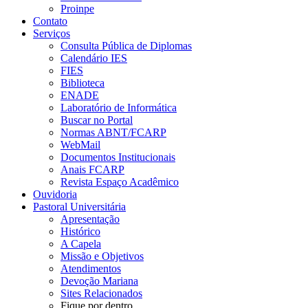
Proinpe
Contato
Serviços
Consulta Pública de Diplomas
Calendário IES
FIES
Biblioteca
ENADE
Laboratório de Informática
Buscar no Portal
Normas ABNT/FCARP
WebMail
Documentos Institucionais
Anais FCARP
Revista Espaço Acadêmico
Ouvidoria
Pastoral Universitária
Apresentação
Histórico
A Capela
Missão e Objetivos
Atendimentos
Devoção Mariana
Sites Relacionados
Fique por dentro