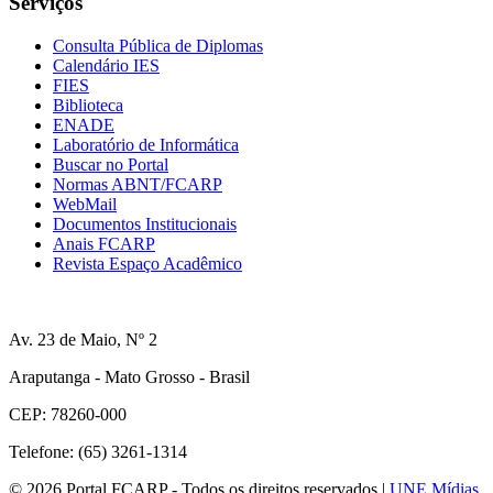
Serviços
Consulta Pública de Diplomas
Calendário IES
FIES
Biblioteca
ENADE
Laboratório de Informática
Buscar no Portal
Normas ABNT/FCARP
WebMail
Documentos Institucionais
Anais FCARP
Revista Espaço Acadêmico
Av. 23 de Maio, Nº 2
Araputanga - Mato Grosso - Brasil
CEP: 78260-000
Telefone: (65) 3261-1314
© 2026 Portal FCARP - Todos os direitos reservados |
UNE Mídias