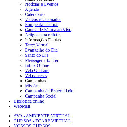
Notícias e Eventos
Agenda
Calendário
Vídeos relacionados
Equipe da Pastoral
Capela de Fátima ao Vivo
Artigos para refletir
Informações Diárias
Terço Virtual
Evangelho do Dia
Santo do Dia
Mensagem do Dia
Bíblia Online
Vela On-Line
Velas acesas
Campanhas
Missões
Campanha da Fraternidade
Campanha Social
Biblioteca online
WebMail
AVA - AMBIENTE VIRTUAL
CURSOS - FCARP VIRTUAL
NOSSOS CURSOS