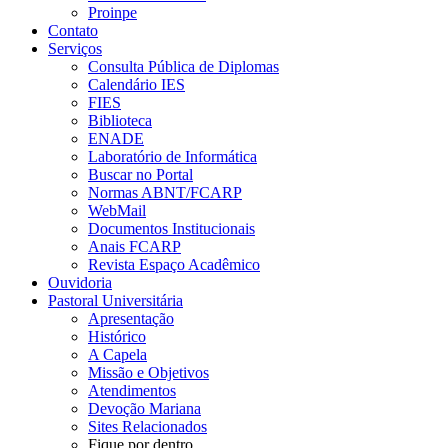
Proinpe
Contato
Serviços
Consulta Pública de Diplomas
Calendário IES
FIES
Biblioteca
ENADE
Laboratório de Informática
Buscar no Portal
Normas ABNT/FCARP
WebMail
Documentos Institucionais
Anais FCARP
Revista Espaço Acadêmico
Ouvidoria
Pastoral Universitária
Apresentação
Histórico
A Capela
Missão e Objetivos
Atendimentos
Devoção Mariana
Sites Relacionados
Fique por dentro