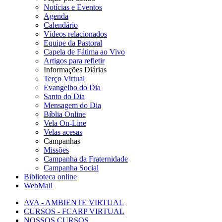
Notícias e Eventos
Agenda
Calendário
Vídeos relacionados
Equipe da Pastoral
Capela de Fátima ao Vivo
Artigos para refletir
Informações Diárias
Terço Virtual
Evangelho do Dia
Santo do Dia
Mensagem do Dia
Bíblia Online
Vela On-Line
Velas acesas
Campanhas
Missões
Campanha da Fraternidade
Campanha Social
Biblioteca online
WebMail
AVA - AMBIENTE VIRTUAL
CURSOS - FCARP VIRTUAL
NOSSOS CURSOS