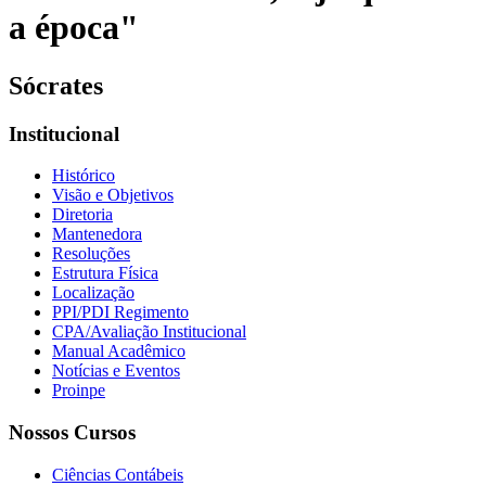
a época"
Sócrates
Institucional
Histórico
Visão e Objetivos
Diretoria
Mantenedora
Resoluções
Estrutura Física
Localização
PPI/PDI Regimento
CPA/Avaliação Institucional
Manual Acadêmico
Notícias e Eventos
Proinpe
Nossos Cursos
Ciências Contábeis