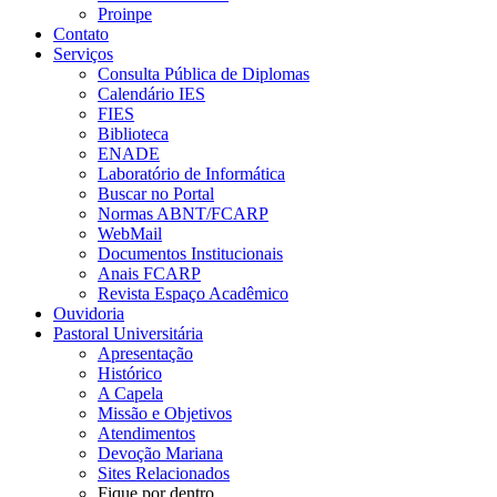
Proinpe
Contato
Serviços
Consulta Pública de Diplomas
Calendário IES
FIES
Biblioteca
ENADE
Laboratório de Informática
Buscar no Portal
Normas ABNT/FCARP
WebMail
Documentos Institucionais
Anais FCARP
Revista Espaço Acadêmico
Ouvidoria
Pastoral Universitária
Apresentação
Histórico
A Capela
Missão e Objetivos
Atendimentos
Devoção Mariana
Sites Relacionados
Fique por dentro