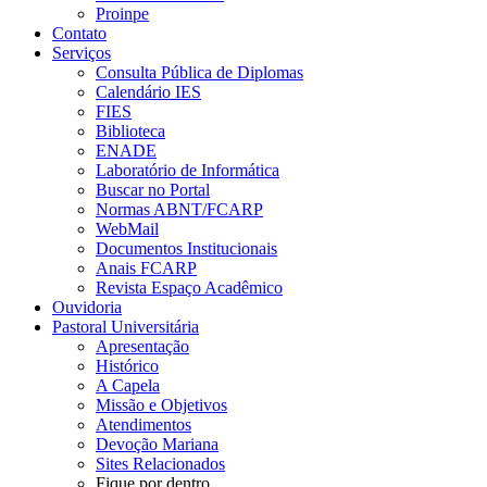
Proinpe
Contato
Serviços
Consulta Pública de Diplomas
Calendário IES
FIES
Biblioteca
ENADE
Laboratório de Informática
Buscar no Portal
Normas ABNT/FCARP
WebMail
Documentos Institucionais
Anais FCARP
Revista Espaço Acadêmico
Ouvidoria
Pastoral Universitária
Apresentação
Histórico
A Capela
Missão e Objetivos
Atendimentos
Devoção Mariana
Sites Relacionados
Fique por dentro