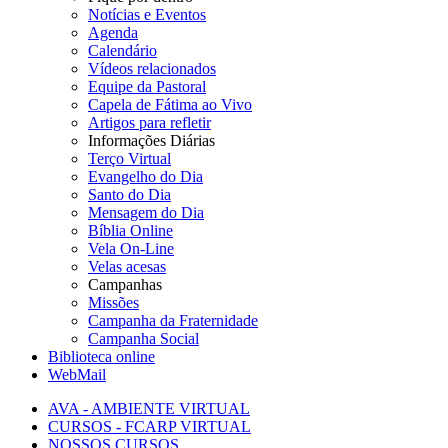
Notícias e Eventos
Agenda
Calendário
Vídeos relacionados
Equipe da Pastoral
Capela de Fátima ao Vivo
Artigos para refletir
Informações Diárias
Terço Virtual
Evangelho do Dia
Santo do Dia
Mensagem do Dia
Bíblia Online
Vela On-Line
Velas acesas
Campanhas
Missões
Campanha da Fraternidade
Campanha Social
Biblioteca online
WebMail
AVA - AMBIENTE VIRTUAL
CURSOS - FCARP VIRTUAL
NOSSOS CURSOS