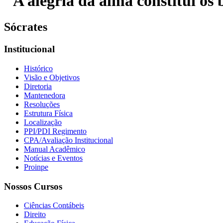
"A alegria da alma constitui os b
Sócrates
Institucional
Histórico
Visão e Objetivos
Diretoria
Mantenedora
Resoluções
Estrutura Física
Localização
PPI/PDI Regimento
CPA/Avaliação Institucional
Manual Acadêmico
Notícias e Eventos
Proinpe
Nossos Cursos
Ciências Contábeis
Direito