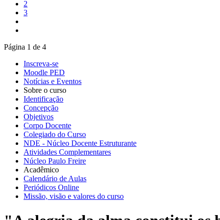
2
3
Página 1 de 4
Inscreva-se
Moodle PED
Notícias e Eventos
Sobre o curso
Identificação
Concepção
Objetivos
Corpo Docente
Colegiado do Curso
NDE - Núcleo Docente Estruturante
Atividades Complementares
Núcleo Paulo Freire
Acadêmico
Calendário de Aulas
Periódicos Online
Missão, visão e valores do curso