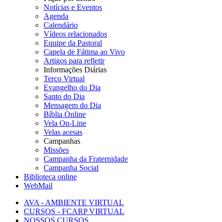
Notícias e Eventos
Agenda
Calendário
Vídeos relacionados
Equipe da Pastoral
Capela de Fátima ao Vivo
Artigos para refletir
Informações Diárias
Terço Virtual
Evangelho do Dia
Santo do Dia
Mensagem do Dia
Bíblia Online
Vela On-Line
Velas acesas
Campanhas
Missões
Campanha da Fraternidade
Campanha Social
Biblioteca online
WebMail
AVA - AMBIENTE VIRTUAL
CURSOS - FCARP VIRTUAL
NOSSOS CURSOS