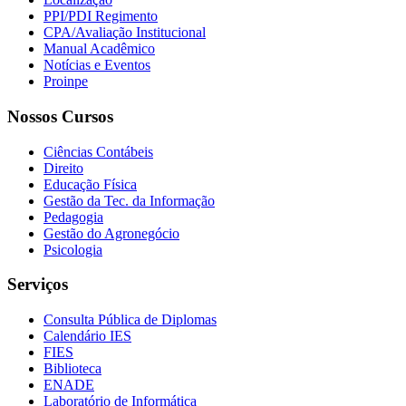
PPI/PDI Regimento
CPA/Avaliação Institucional
Manual Acadêmico
Notícias e Eventos
Proinpe
Nossos Cursos
Ciências Contábeis
Direito
Educação Física
Gestão da Tec. da Informação
Pedagogia
Gestão do Agronegócio
Psicologia
Serviços
Consulta Pública de Diplomas
Calendário IES
FIES
Biblioteca
ENADE
Laboratório de Informática