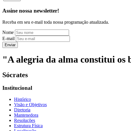
Assine nossa newsletter!
Receba em seu e-mail toda nossa programação atualizada.
Nome
E-mail
Enviar
"A alegria da alma constitui os b
Sócrates
Institucional
Histórico
Visão e Objetivos
Diretoria
Mantenedora
Resoluções
Estrutura Física
Localização