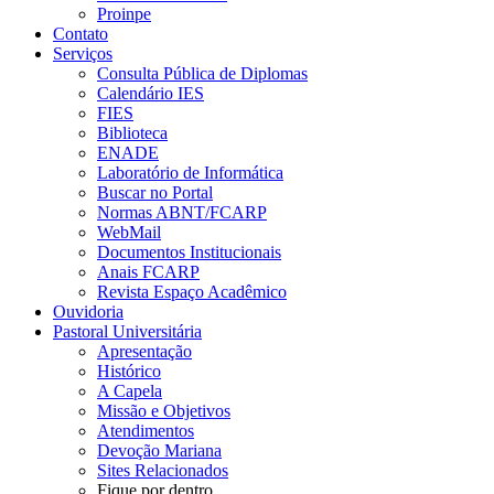
Proinpe
Contato
Serviços
Consulta Pública de Diplomas
Calendário IES
FIES
Biblioteca
ENADE
Laboratório de Informática
Buscar no Portal
Normas ABNT/FCARP
WebMail
Documentos Institucionais
Anais FCARP
Revista Espaço Acadêmico
Ouvidoria
Pastoral Universitária
Apresentação
Histórico
A Capela
Missão e Objetivos
Atendimentos
Devoção Mariana
Sites Relacionados
Fique por dentro