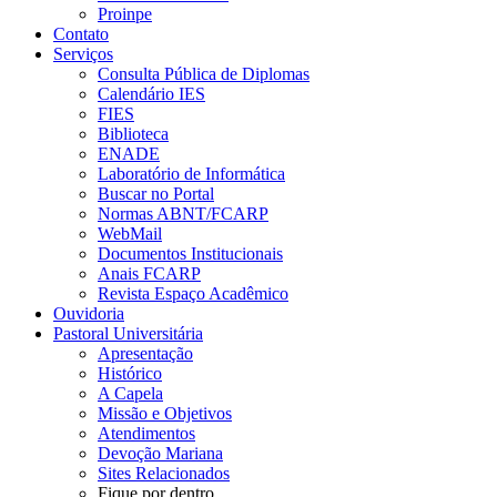
Proinpe
Contato
Serviços
Consulta Pública de Diplomas
Calendário IES
FIES
Biblioteca
ENADE
Laboratório de Informática
Buscar no Portal
Normas ABNT/FCARP
WebMail
Documentos Institucionais
Anais FCARP
Revista Espaço Acadêmico
Ouvidoria
Pastoral Universitária
Apresentação
Histórico
A Capela
Missão e Objetivos
Atendimentos
Devoção Mariana
Sites Relacionados
Fique por dentro