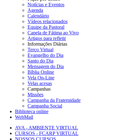
Notícias e Eventos
Agenda
Calendário
Vídeos relacionados
Equipe da Pastoral
Capela de Fátima ao Vivo
Artigos para refletir
Informações Diárias
Terço Virtual
Evangelho do Dia
Santo do Dia
Mensagem do Dia
Bíblia Online
Vela On-Line
Velas acesas
Campanhas
Missões
Campanha da Fraternidade
Campanha Social
Biblioteca online
WebMail
AVA - AMBIENTE VIRTUAL
CURSOS - FCARP VIRTUAL
NOSSOS CURSOS