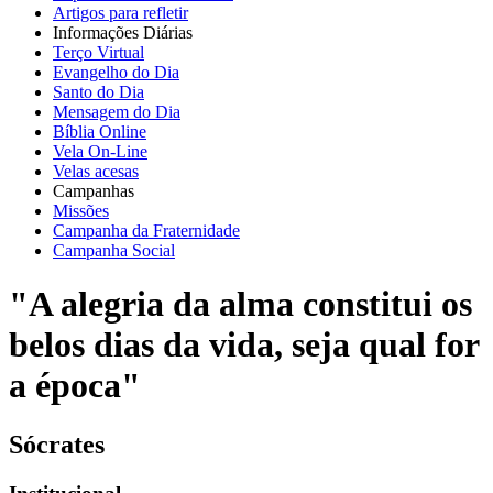
Artigos para refletir
Informações Diárias
Terço Virtual
Evangelho do Dia
Santo do Dia
Mensagem do Dia
Bíblia Online
Vela On-Line
Velas acesas
Campanhas
Missões
Campanha da Fraternidade
Campanha Social
"A alegria da alma constitui os
belos dias da vida, seja qual for
a época"
Sócrates