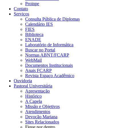
Proinpe
Contato
Serviços
Consulta Pública de Diplomas
Calendário IES
FIES
Biblioteca
ENADE
Laboratório de Informática
Buscar no Portal
Normas ABNT/FCARP
WebMail
Documentos Institucionais
Anais FCARP
Revista Espaço Acadêmico
Ouvidoria
Pastoral Universitária
Apresentação
Histórico
A Capela
Missão e Objetivos
Atendimentos
Devoção Mariana
Sites Relacionados
Fique por dentro