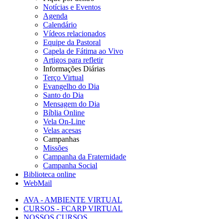
Notícias e Eventos
Agenda
Calendário
Vídeos relacionados
Equipe da Pastoral
Capela de Fátima ao Vivo
Artigos para refletir
Informações Diárias
Terço Virtual
Evangelho do Dia
Santo do Dia
Mensagem do Dia
Bíblia Online
Vela On-Line
Velas acesas
Campanhas
Missões
Campanha da Fraternidade
Campanha Social
Biblioteca online
WebMail
AVA - AMBIENTE VIRTUAL
CURSOS - FCARP VIRTUAL
NOSSOS CURSOS