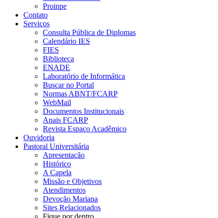
Proinpe
Contato
Serviços
Consulta Pública de Diplomas
Calendário IES
FIES
Biblioteca
ENADE
Laboratório de Informática
Buscar no Portal
Normas ABNT/FCARP
WebMail
Documentos Institucionais
Anais FCARP
Revista Espaço Acadêmico
Ouvidoria
Pastoral Universitária
Apresentação
Histórico
A Capela
Missão e Objetivos
Atendimentos
Devoção Mariana
Sites Relacionados
Fique por dentro