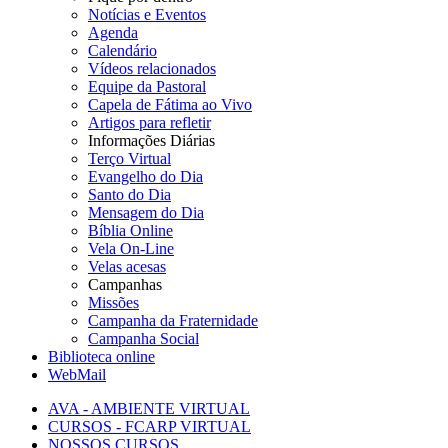
Notícias e Eventos
Agenda
Calendário
Vídeos relacionados
Equipe da Pastoral
Capela de Fátima ao Vivo
Artigos para refletir
Informações Diárias
Terço Virtual
Evangelho do Dia
Santo do Dia
Mensagem do Dia
Bíblia Online
Vela On-Line
Velas acesas
Campanhas
Missões
Campanha da Fraternidade
Campanha Social
Biblioteca online
WebMail
AVA - AMBIENTE VIRTUAL
CURSOS - FCARP VIRTUAL
NOSSOS CURSOS