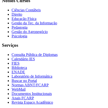
Nossos Cursos
Ciências Contábeis
Direito
Educação Física
Gestão da Tec. da Informação
Pedagogia
Gestão do Agronegócio
Psicologia
Serviços
Consulta Pública de Diplomas
Calendário IES
FIES
Biblioteca
ENADE
Laboratório de Informática
Buscar no Portal
Normas ABNT/FCARP
WebMail
Documentos Institucionais
Anais FCARP
Revista Espaço Acadêmico