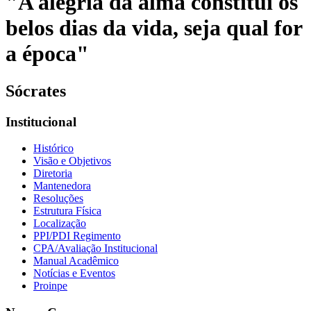
"A alegria da alma constitui os
belos dias da vida, seja qual for
a época"
Sócrates
Institucional
Histórico
Visão e Objetivos
Diretoria
Mantenedora
Resoluções
Estrutura Física
Localização
PPI/PDI Regimento
CPA/Avaliação Institucional
Manual Acadêmico
Notícias e Eventos
Proinpe