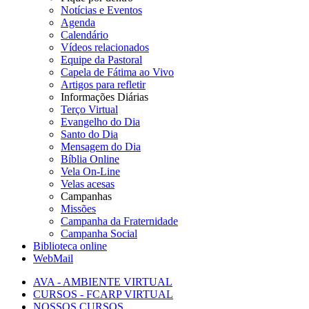
Notícias e Eventos
Agenda
Calendário
Vídeos relacionados
Equipe da Pastoral
Capela de Fátima ao Vivo
Artigos para refletir
Informações Diárias
Terço Virtual
Evangelho do Dia
Santo do Dia
Mensagem do Dia
Bíblia Online
Vela On-Line
Velas acesas
Campanhas
Missões
Campanha da Fraternidade
Campanha Social
Biblioteca online
WebMail
AVA - AMBIENTE VIRTUAL
CURSOS - FCARP VIRTUAL
NOSSOS CURSOS