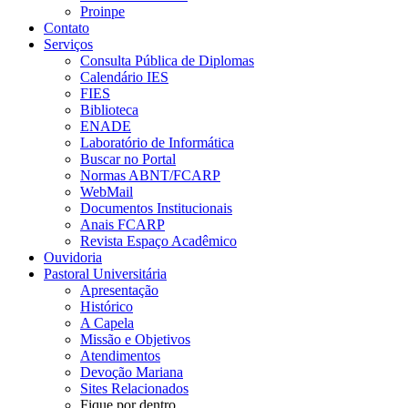
Proinpe
Contato
Serviços
Consulta Pública de Diplomas
Calendário IES
FIES
Biblioteca
ENADE
Laboratório de Informática
Buscar no Portal
Normas ABNT/FCARP
WebMail
Documentos Institucionais
Anais FCARP
Revista Espaço Acadêmico
Ouvidoria
Pastoral Universitária
Apresentação
Histórico
A Capela
Missão e Objetivos
Atendimentos
Devoção Mariana
Sites Relacionados
Fique por dentro