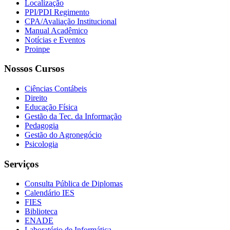
Localização
PPI/PDI Regimento
CPA/Avaliação Institucional
Manual Acadêmico
Notícias e Eventos
Proinpe
Nossos Cursos
Ciências Contábeis
Direito
Educação Física
Gestão da Tec. da Informação
Pedagogia
Gestão do Agronegócio
Psicologia
Serviços
Consulta Pública de Diplomas
Calendário IES
FIES
Biblioteca
ENADE
Laboratório de Informática