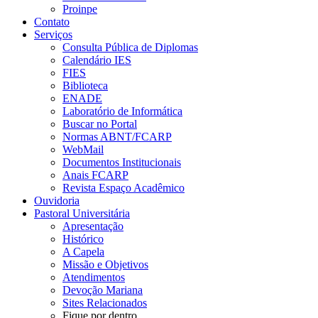
Proinpe
Contato
Serviços
Consulta Pública de Diplomas
Calendário IES
FIES
Biblioteca
ENADE
Laboratório de Informática
Buscar no Portal
Normas ABNT/FCARP
WebMail
Documentos Institucionais
Anais FCARP
Revista Espaço Acadêmico
Ouvidoria
Pastoral Universitária
Apresentação
Histórico
A Capela
Missão e Objetivos
Atendimentos
Devoção Mariana
Sites Relacionados
Fique por dentro