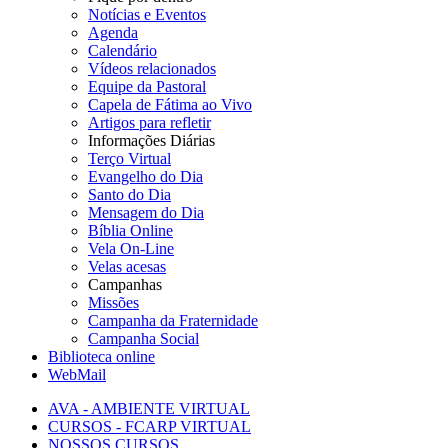
Notícias e Eventos
Agenda
Calendário
Vídeos relacionados
Equipe da Pastoral
Capela de Fátima ao Vivo
Artigos para refletir
Informações Diárias
Terço Virtual
Evangelho do Dia
Santo do Dia
Mensagem do Dia
Bíblia Online
Vela On-Line
Velas acesas
Campanhas
Missões
Campanha da Fraternidade
Campanha Social
Biblioteca online
WebMail
AVA - AMBIENTE VIRTUAL
CURSOS - FCARP VIRTUAL
NOSSOS CURSOS