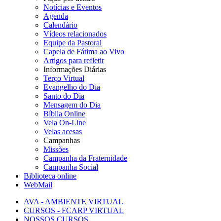
Notícias e Eventos
Agenda
Calendário
Vídeos relacionados
Equipe da Pastoral
Capela de Fátima ao Vivo
Artigos para refletir
Informações Diárias
Terço Virtual
Evangelho do Dia
Santo do Dia
Mensagem do Dia
Bíblia Online
Vela On-Line
Velas acesas
Campanhas
Missões
Campanha da Fraternidade
Campanha Social
Biblioteca online
WebMail
AVA - AMBIENTE VIRTUAL
CURSOS - FCARP VIRTUAL
NOSSOS CURSOS