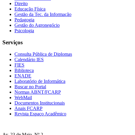
Direito
Educação Física
Gestão da Tec. da Informação
Pedagogia
Gestão do Agronegócio
Psicologia
Serviços
Consulta Pública de Diplomas
Calendário IES
FIES
Biblioteca
ENADE
Laboratório de Informática
Buscar no Portal
Normas ABNT/FCARP
WebMail
Documentos Institucionais
Anais FCARP
Revista Espaço Acadêmico
Av. 23 de Maio, Nº 2