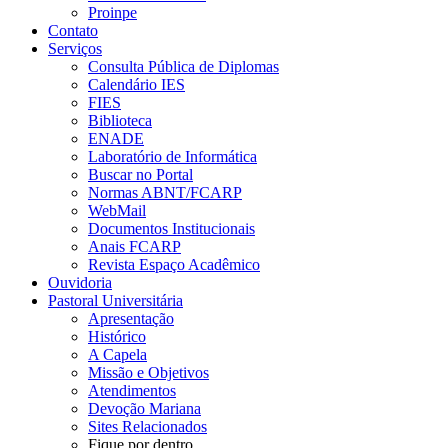
Proinpe
Contato
Serviços
Consulta Pública de Diplomas
Calendário IES
FIES
Biblioteca
ENADE
Laboratório de Informática
Buscar no Portal
Normas ABNT/FCARP
WebMail
Documentos Institucionais
Anais FCARP
Revista Espaço Acadêmico
Ouvidoria
Pastoral Universitária
Apresentação
Histórico
A Capela
Missão e Objetivos
Atendimentos
Devoção Mariana
Sites Relacionados
Fique por dentro