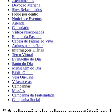
Atendimentos
Devoção Mariana
Sites Relacionados
Fique por dentro
Notícias e Eventos
Agenda
Calendário
Vídeos relacionados
Equipe da Pastoral
Capela de Fátima ao Vivo
Artigos para refletir
Informações Diárias
Terço Virtual
Evangelho do Dia
Santo do Dia
Mensagem do Dia
Bíblia Online
Vela On-Line
Velas acesas
Campanhas
Missões
Campanha da Fraternidade
Campanha Social
"A alegria da alma constitui os b