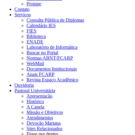
Proinpe
Contato
Serviços
Consulta Pública de Diplomas
Calendário IES
FIES
Biblioteca
ENADE
Laboratório de Informática
Buscar no Portal
Normas ABNT/FCARP
WebMail
Documentos Institucionais
Anais FCARP
Revista Espaço Acadêmico
Ouvidoria
Pastoral Universitária
Apresentação
Histórico
A Capela
Missão e Objetivos
Atendimentos
Devoção Mariana
Sites Relacionados
Fique por dentro