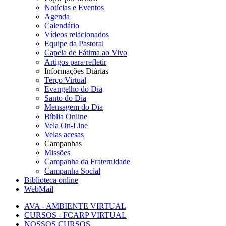
Notícias e Eventos
Agenda
Calendário
Vídeos relacionados
Equipe da Pastoral
Capela de Fátima ao Vivo
Artigos para refletir
Informações Diárias
Terço Virtual
Evangelho do Dia
Santo do Dia
Mensagem do Dia
Bíblia Online
Vela On-Line
Velas acesas
Campanhas
Missões
Campanha da Fraternidade
Campanha Social
Biblioteca online
WebMail
AVA - AMBIENTE VIRTUAL
CURSOS - FCARP VIRTUAL
NOSSOS CURSOS