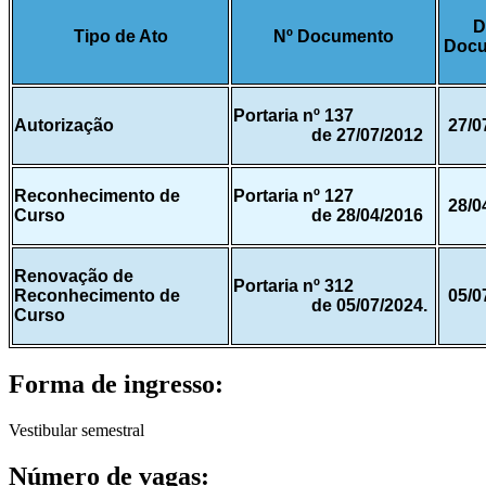
D
Tipo de Ato
Nº Documento
Doc
Portaria nº 137
Autorização
27/0
de 27/07/2012
Reconhecimento de
Portaria nº 127
28/0
Curso
de 28/04/2016
Renovação de
Portaria nº 312
Reconhecimento de
05/0
de 05/07/2024.
Curso
Forma de ingresso:
Vestibular semestral
Número de vagas: