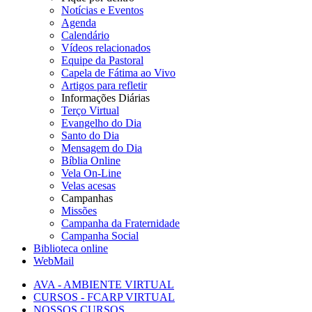
Notícias e Eventos
Agenda
Calendário
Vídeos relacionados
Equipe da Pastoral
Capela de Fátima ao Vivo
Artigos para refletir
Informações Diárias
Terço Virtual
Evangelho do Dia
Santo do Dia
Mensagem do Dia
Bíblia Online
Vela On-Line
Velas acesas
Campanhas
Missões
Campanha da Fraternidade
Campanha Social
Biblioteca online
WebMail
AVA - AMBIENTE VIRTUAL
CURSOS - FCARP VIRTUAL
NOSSOS CURSOS