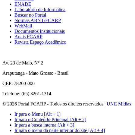
ENADE
Laboratório de Informática
Buscar no Portal
Normas ABNT/FCARP
WebMail
Documentos Institucionais
Anais FCARP
Revista Espaço Acadêmico
Av. 23 de Maio, Nº 2
Araputanga - Mato Grosso - Brasil
CEP: 78260-000
Telefone: (65) 3261-1314
© 2026 Portal FCARP - Todos os direitos reservados |
UNE Mídias
Ir para o Menu [Alt + 1]
Ir para o Conteúdo Principal [Alt + 2]
Ir para a busca interna [Alt + 3]
Ir para o menu da parte inferior do site [Alt + 4]