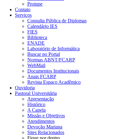
Proinpe
Contato
Serviços
Consulta Pública de Diplomas
Calendário IES
FIES
Biblioteca
ENADE
Laboratório de Informática
Buscar no Portal
Normas ABNT/FCARP
WebMail
Documentos Institucionais
Anais FCARP
Revista Espaço Acadêmico
Ouvidoria
Pastoral Universitária
Apresentação
Histórico
A Capela
Missão e Objetivos
Atendimentos
Devoção Mariana
Sites Relacionados
Fique por dentro