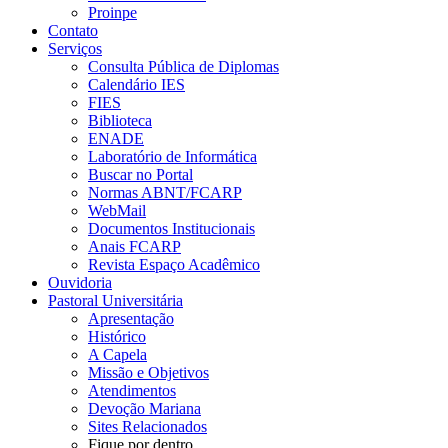
Proinpe
Contato
Serviços
Consulta Pública de Diplomas
Calendário IES
FIES
Biblioteca
ENADE
Laboratório de Informática
Buscar no Portal
Normas ABNT/FCARP
WebMail
Documentos Institucionais
Anais FCARP
Revista Espaço Acadêmico
Ouvidoria
Pastoral Universitária
Apresentação
Histórico
A Capela
Missão e Objetivos
Atendimentos
Devoção Mariana
Sites Relacionados
Fique por dentro