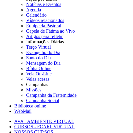
Notícias e Eventos
Agenda
Calendário
Vídeos relacionados
Equipe da Pastoral
Capela de Fátima ao Vivo
Artigos para refletir
Informações Diárias
Terço Virtual
Evangelho do Dia
Santo do Dia
Mensagem do Dia
Bíblia Online
Vela On-Line
Velas acesas
Campanhas
Missões
Campanha da Fraternidade
Campanha Social
Biblioteca online
WebMail
AVA - AMBIENTE VIRTUAL
CURSOS - FCARP VIRTUAL
NOSSOS CURSOS