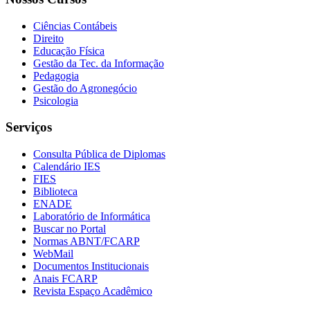
Ciências Contábeis
Direito
Educação Física
Gestão da Tec. da Informação
Pedagogia
Gestão do Agronegócio
Psicologia
Serviços
Consulta Pública de Diplomas
Calendário IES
FIES
Biblioteca
ENADE
Laboratório de Informática
Buscar no Portal
Normas ABNT/FCARP
WebMail
Documentos Institucionais
Anais FCARP
Revista Espaço Acadêmico