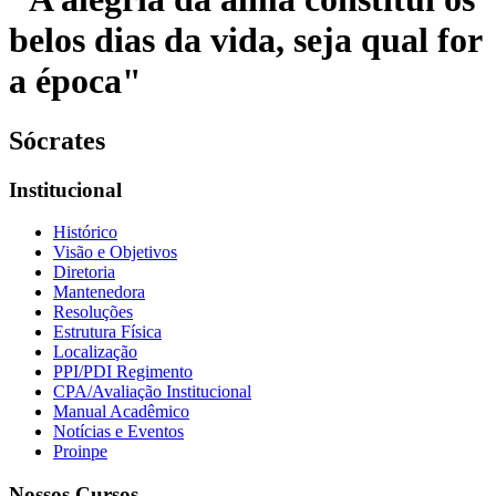
belos dias da vida, seja qual for
a época"
Sócrates
Institucional
Histórico
Visão e Objetivos
Diretoria
Mantenedora
Resoluções
Estrutura Física
Localização
PPI/PDI Regimento
CPA/Avaliação Institucional
Manual Acadêmico
Notícias e Eventos
Proinpe
Nossos Cursos