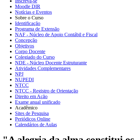
Inscreva-se
Moodle DIR
Notícias e Eventos
Sobre o Curso
Identificação
Programa de Extensão
NAF - Núcleo de Apoio Contábil e Fiscal
Concepção
Objetivos
Corpo Docente
Colegiado do Curso
NDE - Núcleo Docente Estruturante
Atividades Complementares
NPJ
NUPEDI
NTCC
NTCC - Registro de Orientação
Direito em Ação
Exame anual unificado
Acadêmico
Sites de Pesquisa
Periódicos Online
Calendários de Aulas
"A alegria da alma constitui os