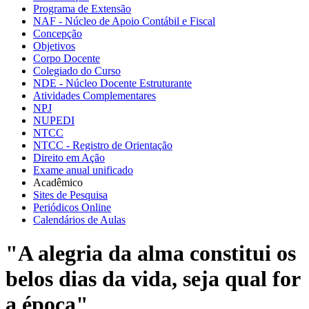
Programa de Extensão
NAF - Núcleo de Apoio Contábil e Fiscal
Concepção
Objetivos
Corpo Docente
Colegiado do Curso
NDE - Núcleo Docente Estruturante
Atividades Complementares
NPJ
NUPEDI
NTCC
NTCC - Registro de Orientação
Direito em Ação
Exame anual unificado
Acadêmico
Sites de Pesquisa
Periódicos Online
Calendários de Aulas
"A alegria da alma constitui os
belos dias da vida, seja qual for
a época"