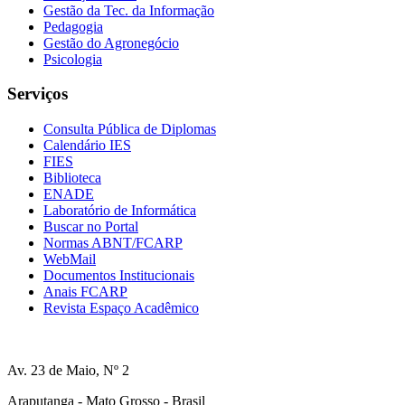
Gestão da Tec. da Informação
Pedagogia
Gestão do Agronegócio
Psicologia
Serviços
Consulta Pública de Diplomas
Calendário IES
FIES
Biblioteca
ENADE
Laboratório de Informática
Buscar no Portal
Normas ABNT/FCARP
WebMail
Documentos Institucionais
Anais FCARP
Revista Espaço Acadêmico
Av. 23 de Maio, Nº 2
Araputanga - Mato Grosso - Brasil