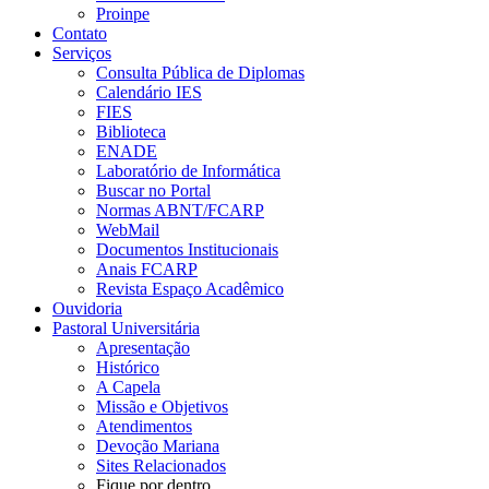
Proinpe
Contato
Serviços
Consulta Pública de Diplomas
Calendário IES
FIES
Biblioteca
ENADE
Laboratório de Informática
Buscar no Portal
Normas ABNT/FCARP
WebMail
Documentos Institucionais
Anais FCARP
Revista Espaço Acadêmico
Ouvidoria
Pastoral Universitária
Apresentação
Histórico
A Capela
Missão e Objetivos
Atendimentos
Devoção Mariana
Sites Relacionados
Fique por dentro