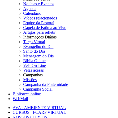
Notícias e Eventos
Agenda
Calendário
Vídeos relacionados
Equipe da Pastoral
Capela de Fátima ao Vivo
Artigos para refletir
Informações Diárias
Terço Virtual
Evangelho do Dia
Santo do Dia
Mensagem do Dia
Bíblia Online
Vela On-Line
Velas acesas
Campanhas
Missões
Campanha da Fraternidade
Campanha Social
Biblioteca online
WebMail
AVA - AMBIENTE VIRTUAL
CURSOS - FCARP VIRTUAL
NOSSOS CURSOS