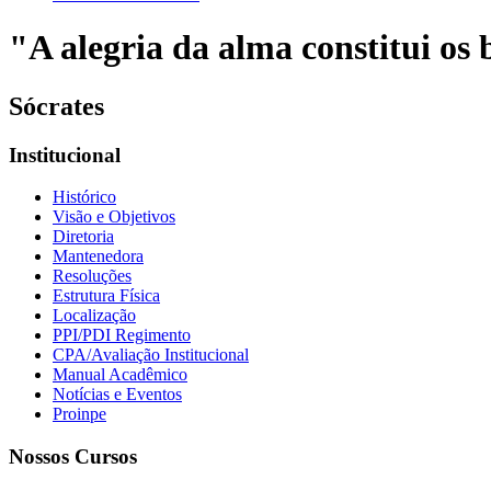
"A alegria da alma constitui os b
Sócrates
Institucional
Histórico
Visão e Objetivos
Diretoria
Mantenedora
Resoluções
Estrutura Física
Localização
PPI/PDI Regimento
CPA/Avaliação Institucional
Manual Acadêmico
Notícias e Eventos
Proinpe
Nossos Cursos