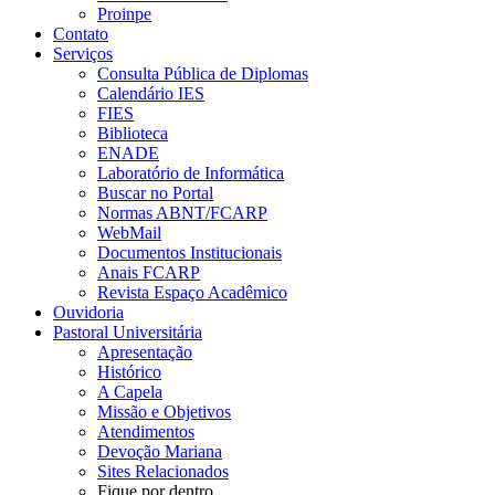
Proinpe
Contato
Serviços
Consulta Pública de Diplomas
Calendário IES
FIES
Biblioteca
ENADE
Laboratório de Informática
Buscar no Portal
Normas ABNT/FCARP
WebMail
Documentos Institucionais
Anais FCARP
Revista Espaço Acadêmico
Ouvidoria
Pastoral Universitária
Apresentação
Histórico
A Capela
Missão e Objetivos
Atendimentos
Devoção Mariana
Sites Relacionados
Fique por dentro