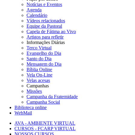
Notícias e Eventos
Agenda
Calendário
Vídeos relacionados
Equipe da Pastoral
Capela de Fátima ao Vivo
Artigos para refletir
Informações Diárias
Terço Virtual
Evangelho do Dia
Santo do Dia
Mensagem do Dia
Bíblia Online
Vela On-Line
Velas acesas
Campanhas
Missões
Campanha da Fraternidade
Campanha Social
Biblioteca online
WebMail
AVA - AMBIENTE VIRTUAL
CURSOS - FCARP VIRTUAL
NOSSOS CURSOS