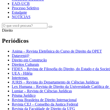
EAD-UCB
Processo Seletivo
Estudante
NOTÍCIAS
Direito
Periódicos
Anima – Revista Eletrônica do Curso de Direito da OPET
Dataveni@
Direito em Construção
Direitos Culturais
FIDES – Revista de Filosofia do Direito, do Estado e da Socie
UEA - Hiléia
Intertemas
JURIS – Revista do Departamento de Ciências Jurídicas
Lex Humana – Revista de Direito da Universidade Católica de 
Lumiar – Revista de Ciências Jurídicas
Prisma Jurídico
Revista Brasileira de Direito Internacional
Revista CEJ – Conselho da Justiça Federal
Revista da Faculdade de Direito da UFG