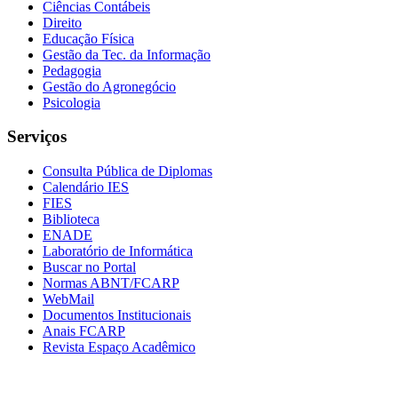
Ciências Contábeis
Direito
Educação Física
Gestão da Tec. da Informação
Pedagogia
Gestão do Agronegócio
Psicologia
Serviços
Consulta Pública de Diplomas
Calendário IES
FIES
Biblioteca
ENADE
Laboratório de Informática
Buscar no Portal
Normas ABNT/FCARP
WebMail
Documentos Institucionais
Anais FCARP
Revista Espaço Acadêmico