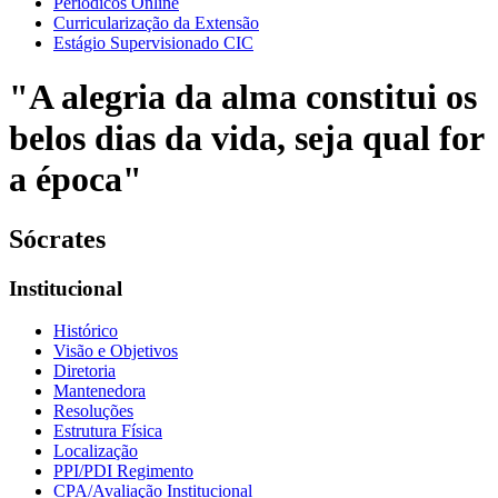
Periódicos Online
Curricularização da Extensão
Estágio Supervisionado CIC
"A alegria da alma constitui os
belos dias da vida, seja qual for
a época"
Sócrates
Institucional
Histórico
Visão e Objetivos
Diretoria
Mantenedora
Resoluções
Estrutura Física
Localização
PPI/PDI Regimento
CPA/Avaliação Institucional