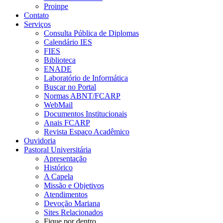
Proinpe
Contato
Serviços
Consulta Pública de Diplomas
Calendário IES
FIES
Biblioteca
ENADE
Laboratório de Informática
Buscar no Portal
Normas ABNT/FCARP
WebMail
Documentos Institucionais
Anais FCARP
Revista Espaço Acadêmico
Ouvidoria
Pastoral Universitária
Apresentação
Histórico
A Capela
Missão e Objetivos
Atendimentos
Devoção Mariana
Sites Relacionados
Fique por dentro