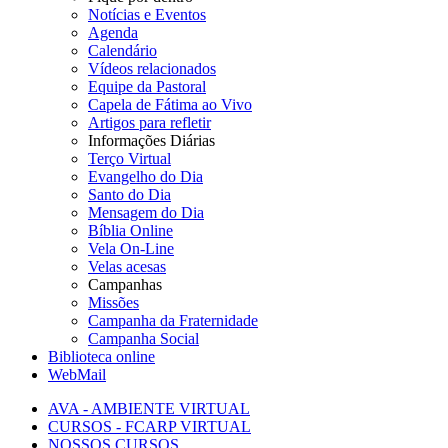
Notícias e Eventos
Agenda
Calendário
Vídeos relacionados
Equipe da Pastoral
Capela de Fátima ao Vivo
Artigos para refletir
Informações Diárias
Terço Virtual
Evangelho do Dia
Santo do Dia
Mensagem do Dia
Bíblia Online
Vela On-Line
Velas acesas
Campanhas
Missões
Campanha da Fraternidade
Campanha Social
Biblioteca online
WebMail
AVA - AMBIENTE VIRTUAL
CURSOS - FCARP VIRTUAL
NOSSOS CURSOS