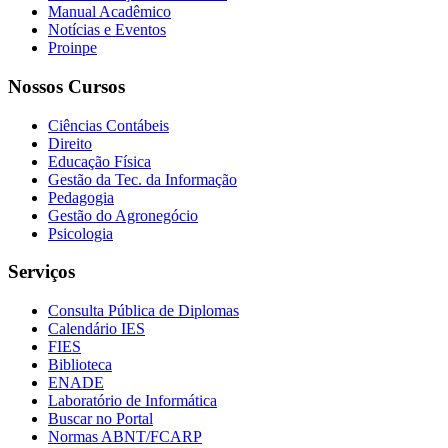
Manual Acadêmico
Notícias e Eventos
Proinpe
Nossos Cursos
Ciências Contábeis
Direito
Educação Física
Gestão da Tec. da Informação
Pedagogia
Gestão do Agronegócio
Psicologia
Serviços
Consulta Pública de Diplomas
Calendário IES
FIES
Biblioteca
ENADE
Laboratório de Informática
Buscar no Portal
Normas ABNT/FCARP