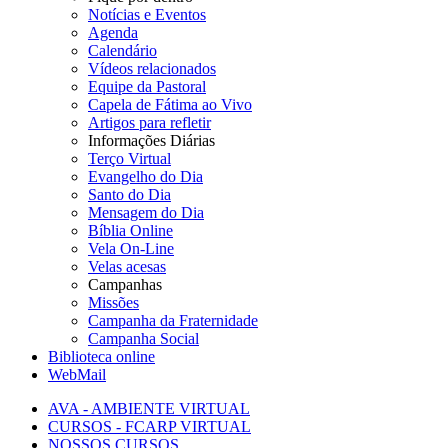
Notícias e Eventos
Agenda
Calendário
Vídeos relacionados
Equipe da Pastoral
Capela de Fátima ao Vivo
Artigos para refletir
Informações Diárias
Terço Virtual
Evangelho do Dia
Santo do Dia
Mensagem do Dia
Bíblia Online
Vela On-Line
Velas acesas
Campanhas
Missões
Campanha da Fraternidade
Campanha Social
Biblioteca online
WebMail
AVA - AMBIENTE VIRTUAL
CURSOS - FCARP VIRTUAL
NOSSOS CURSOS