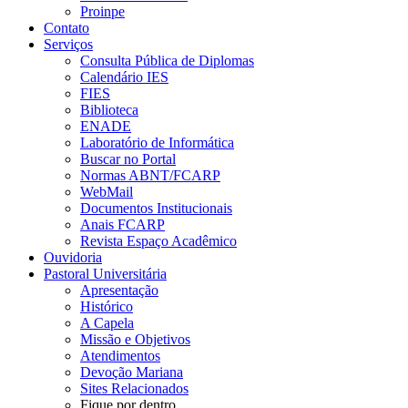
Proinpe
Contato
Serviços
Consulta Pública de Diplomas
Calendário IES
FIES
Biblioteca
ENADE
Laboratório de Informática
Buscar no Portal
Normas ABNT/FCARP
WebMail
Documentos Institucionais
Anais FCARP
Revista Espaço Acadêmico
Ouvidoria
Pastoral Universitária
Apresentação
Histórico
A Capela
Missão e Objetivos
Atendimentos
Devoção Mariana
Sites Relacionados
Fique por dentro