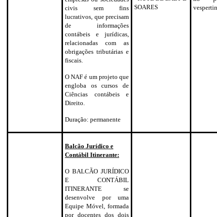
SOARES
vesperti
civis sem fins
lucrativos, que precisam
de informações
contábeis e jurídicas,
relacionadas com as
obrigações tributárias e
fiscais.
O NAF é um projeto que
engloba os cursos de
Ciências contábeis e
Direito.
Duração: permanente
Balcão Jurídico e
Contábil Itinerante:
O BALCÃO JURÍDICO
E CONTÁBIL
ITINERANTE se
desenvolve por uma
Equipe Móvel, formada
por docentes dos dois