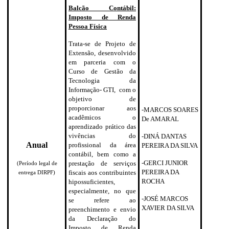
Balcão Contábil:
Imposto de Renda
Pessoa Física
Trata-se de Projeto de
Extensão, desenvolvido
em parceria com o
Curso de Gestão da
Tecnologia da
Informação- GTI, com o
objetivo de
proporcionar aos
-MARCOS SOARES
acadêmicos o
De AMARAL
aprendizado prático das
vivências do
-DINÁ DANTAS
Anual
profissional da área
PEREIRA DA SILVA
contábil, bem como a
-GERCI JUNIOR
prestação de serviços
(Período legal de
PEREIRA DA
fiscais aos contribuintes
entrega DIRPF)
ROCHA
hipossuficientes,
especialmente, no que
-JOSÉ MARCOS
se refere ao
XAVIER DA SILVA
preenchimento e envio
da Declaração do
Imposto de Renda