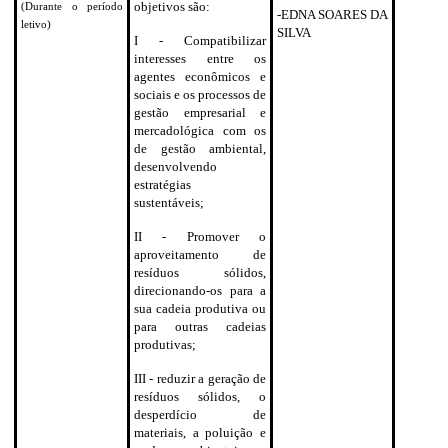
objetivos são:
(Durante o período
-EDNA SOARES DA
letivo)
SILVA
I - Compatibilizar
interesses entre os
agentes econômicos e
sociais e os processos de
gestão empresarial e
mercadológica com os
de gestão ambiental,
desenvolvendo
estratégias
sustentáveis;
II - Promover o
aproveitamento de
resíduos sólidos,
direcionando-os para a
sua cadeia produtiva ou
para outras cadeias
produtivas;
III - reduzir a geração de
resíduos sólidos, o
desperdício de
materiais, a poluição e