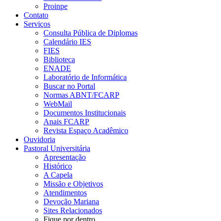
Proinpe
Contato
Serviços
Consulta Pública de Diplomas
Calendário IES
FIES
Biblioteca
ENADE
Laboratório de Informática
Buscar no Portal
Normas ABNT/FCARP
WebMail
Documentos Institucionais
Anais FCARP
Revista Espaço Acadêmico
Ouvidoria
Pastoral Universitária
Apresentação
Histórico
A Capela
Missão e Objetivos
Atendimentos
Devoção Mariana
Sites Relacionados
Fique por dentro