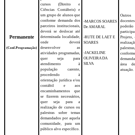
cursos (Direito e
Ciências Contábeis) e
um grupo de alunos que
Outros
conforme demanda dos
docentes
-MARCOS SOARES
parceiros institucionais,
poderão
De AMARAL
deverá se deslocar até
partici
Permanente
determinada localidade,
-RUTE DE LAET E
Projeto,
onde deverá
SOARES
realiza
desenvolver as
palestras
(Conf.Programação)
-JACKELINE
atividades programadas,
conform
OLIVEIRA DA
quer seja para
demand
SILVA
atendimento à
área d
população carente,
atuação.
procedendo à
orientação jurídica e/ou
contábil e aos
encaminhamentos que
se fizerem necessários,
quer seja para a
realização de cursos ou
palestras sobre temas
demandados por aquela
comunidade, para um
público alvo específico.