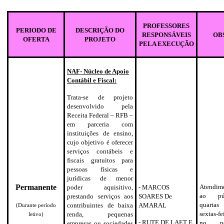
PROFESSORES
PERIODO DE
DESCRIÇÃO DO
RESPONSÁVEIS
OBS
OFERTA
PROJETO
PELA EXECUÇÃO
NAF- Núcleo de Apoio
Contábil e Fiscal:
Trata-se de projeto
desenvolvido pela
Receita Federal – RFB –
em parceria com
instituições de ensino,
cujo objetivo é oferecer
serviços contábeis e
fiscais gratuitos para
pessoas físicas e
jurídicas de menor
Permanente
Atendim
poder aquisitivo,
- MARCOS
ao púb
prestando serviços aos
SOARES De
quart
contribuintes de baixa
AMARAL
(Durante período
sextas-fe
renda, pequenas
letivo)
- RUTE DE LAET E
no pe
empresas ou sociedades