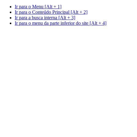
Ir para o Menu [Alt + 1]
Ir para o Conteúdo Principal [Alt + 2]
Ir para a busca interna [Alt + 3]
Ir para o menu da parte inferior do site [Alt + 4]