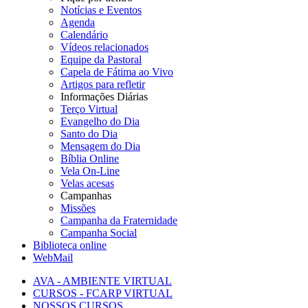
Notícias e Eventos
Agenda
Calendário
Vídeos relacionados
Equipe da Pastoral
Capela de Fátima ao Vivo
Artigos para refletir
Informações Diárias
Terço Virtual
Evangelho do Dia
Santo do Dia
Mensagem do Dia
Bíblia Online
Vela On-Line
Velas acesas
Campanhas
Missões
Campanha da Fraternidade
Campanha Social
Biblioteca online
WebMail
AVA - AMBIENTE VIRTUAL
CURSOS - FCARP VIRTUAL
NOSSOS CURSOS