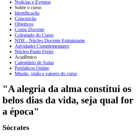
Notícias e Eventos
Sobre o curso
Identificação
Concepção
Objetivos
Corpo Docente
Colegiado do Curso
NDE - Núcleo Docente Estruturante
Atividades Complementares
Núcleo Paulo Freire
Acadêmico
Calendário de Aulas
Periódicos Online
Missão, visão e valores do curso
"A alegria da alma constitui os
belos dias da vida, seja qual for
a época"
Sócrates