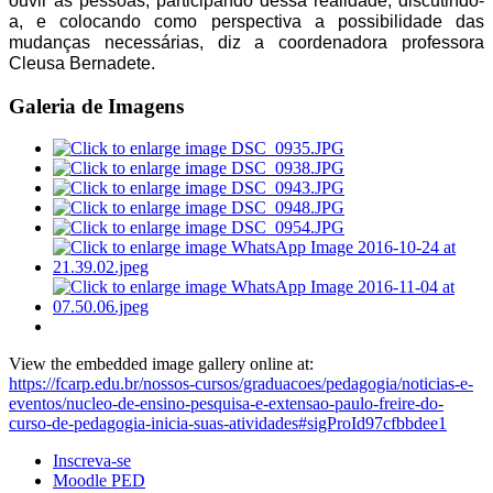
ouvir as pessoas, participando dessa realidade, discutindo-
a, e colocando como perspectiva a possibilidade das
mudanças necessárias, diz a coordenadora professora
Cleusa Bernadete.
Galeria de Imagens
View the embedded image gallery online at:
https://fcarp.edu.br/nossos-cursos/graduacoes/pedagogia/noticias-e-
eventos/nucleo-de-ensino-pesquisa-e-extensao-paulo-freire-do-
curso-de-pedagogia-inicia-suas-atividades#sigProId97cfbbdee1
Inscreva-se
Moodle PED