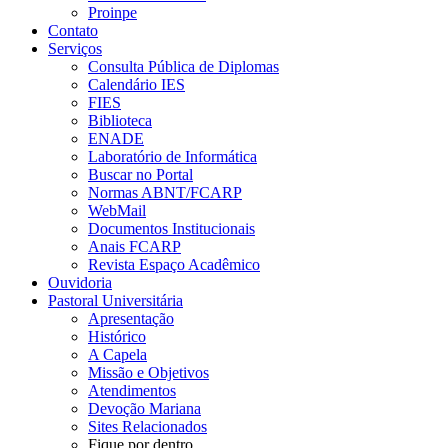
Proinpe
Contato
Serviços
Consulta Pública de Diplomas
Calendário IES
FIES
Biblioteca
ENADE
Laboratório de Informática
Buscar no Portal
Normas ABNT/FCARP
WebMail
Documentos Institucionais
Anais FCARP
Revista Espaço Acadêmico
Ouvidoria
Pastoral Universitária
Apresentação
Histórico
A Capela
Missão e Objetivos
Atendimentos
Devoção Mariana
Sites Relacionados
Fique por dentro