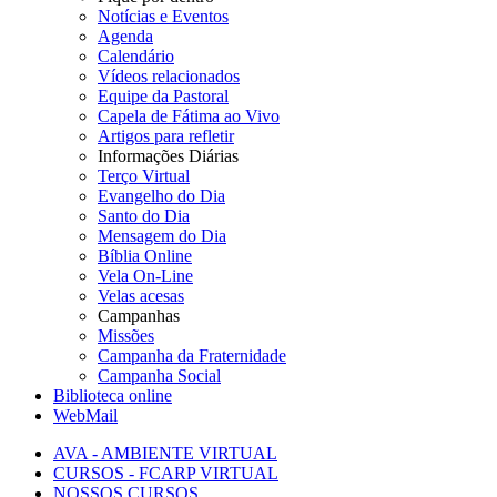
Notícias e Eventos
Agenda
Calendário
Vídeos relacionados
Equipe da Pastoral
Capela de Fátima ao Vivo
Artigos para refletir
Informações Diárias
Terço Virtual
Evangelho do Dia
Santo do Dia
Mensagem do Dia
Bíblia Online
Vela On-Line
Velas acesas
Campanhas
Missões
Campanha da Fraternidade
Campanha Social
Biblioteca online
WebMail
AVA - AMBIENTE VIRTUAL
CURSOS - FCARP VIRTUAL
NOSSOS CURSOS