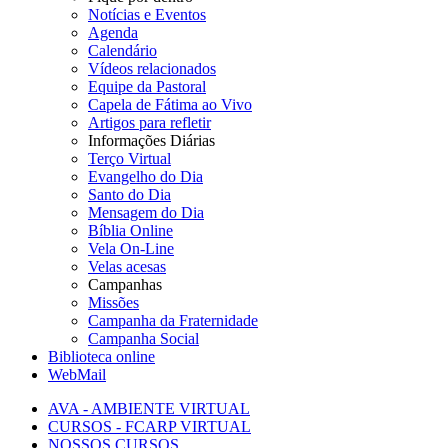
Notícias e Eventos
Agenda
Calendário
Vídeos relacionados
Equipe da Pastoral
Capela de Fátima ao Vivo
Artigos para refletir
Informações Diárias
Terço Virtual
Evangelho do Dia
Santo do Dia
Mensagem do Dia
Bíblia Online
Vela On-Line
Velas acesas
Campanhas
Missões
Campanha da Fraternidade
Campanha Social
Biblioteca online
WebMail
AVA - AMBIENTE VIRTUAL
CURSOS - FCARP VIRTUAL
NOSSOS CURSOS