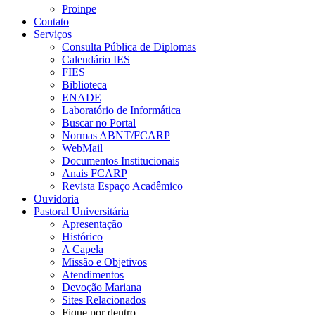
Proinpe
Contato
Serviços
Consulta Pública de Diplomas
Calendário IES
FIES
Biblioteca
ENADE
Laboratório de Informática
Buscar no Portal
Normas ABNT/FCARP
WebMail
Documentos Institucionais
Anais FCARP
Revista Espaço Acadêmico
Ouvidoria
Pastoral Universitária
Apresentação
Histórico
A Capela
Missão e Objetivos
Atendimentos
Devoção Mariana
Sites Relacionados
Fique por dentro