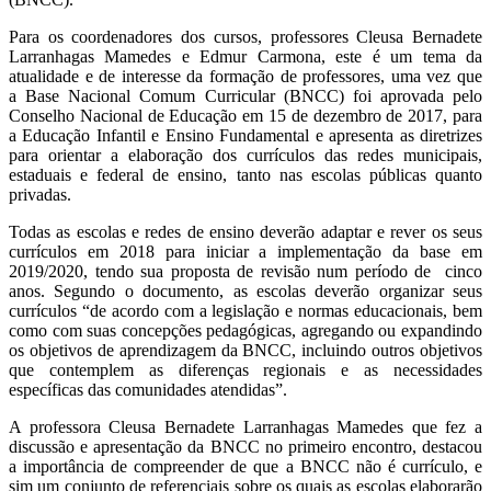
Para os coordenadores dos cursos, professores Cleusa Bernadete
Larranhagas Mamedes e Edmur Carmona, este é um tema da
atualidade e de interesse da formação de professores, uma vez que
a Base Nacional Comum Curricular (BNCC) foi aprovada pelo
Conselho Nacional de Educação em 15 de dezembro de 2017, para
a Educação Infantil e Ensino Fundamental e apresenta as diretrizes
para orientar a elaboração dos currículos das redes municipais,
estaduais e federal de ensino, tanto nas escolas públicas quanto
privadas.
Todas as escolas e redes de ensino deverão adaptar e rever os seus
currículos em 2018 para iniciar a implementação da base em
2019/2020, tendo sua proposta de revisão num período de cinco
anos. Segundo o documento, as escolas deverão organizar seus
currículos “de acordo com a legislação e normas educacionais, bem
como com suas concepções pedagógicas, agregando ou expandindo
os objetivos de aprendizagem da BNCC, incluindo outros objetivos
que contemplem as diferenças regionais e as necessidades
específicas das comunidades atendidas”.
A professora Cleusa Bernadete Larranhagas Mamedes que fez a
discussão e apresentação da BNCC no primeiro encontro, destacou
a importância de compreender de que a BNCC não é currículo, e
sim um conjunto de referenciais sobre os quais as escolas elaborarão