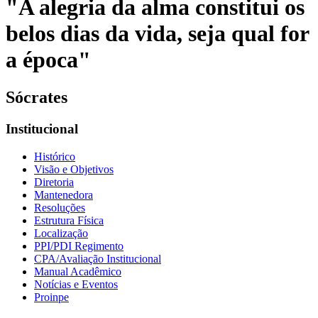
"A alegria da alma constitui os
belos dias da vida, seja qual for
a época"
Sócrates
Institucional
Histórico
Visão e Objetivos
Diretoria
Mantenedora
Resoluções
Estrutura Física
Localização
PPI/PDI Regimento
CPA/Avaliação Institucional
Manual Acadêmico
Notícias e Eventos
Proinpe