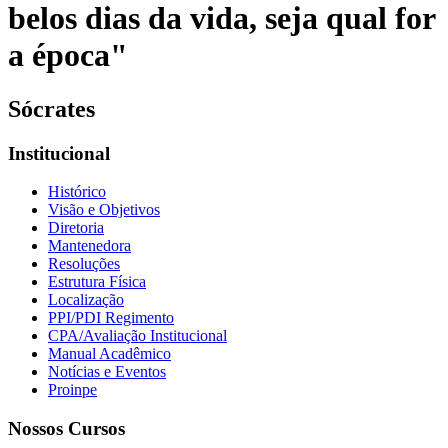
belos dias da vida, seja qual for
a época"
Sócrates
Institucional
Histórico
Visão e Objetivos
Diretoria
Mantenedora
Resoluções
Estrutura Física
Localização
PPI/PDI Regimento
CPA/Avaliação Institucional
Manual Acadêmico
Notícias e Eventos
Proinpe
Nossos Cursos