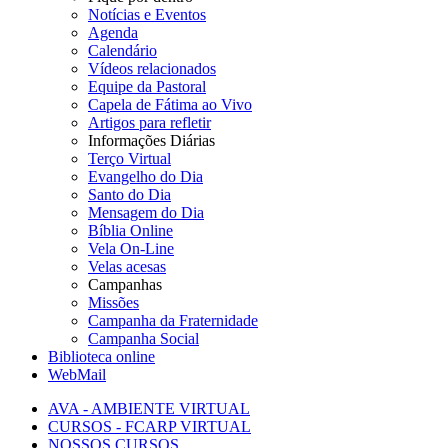
Notícias e Eventos
Agenda
Calendário
Vídeos relacionados
Equipe da Pastoral
Capela de Fátima ao Vivo
Artigos para refletir
Informações Diárias
Terço Virtual
Evangelho do Dia
Santo do Dia
Mensagem do Dia
Bíblia Online
Vela On-Line
Velas acesas
Campanhas
Missões
Campanha da Fraternidade
Campanha Social
Biblioteca online
WebMail
AVA - AMBIENTE VIRTUAL
CURSOS - FCARP VIRTUAL
NOSSOS CURSOS