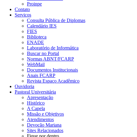
Proinpe
Contato
Serviços
Consulta Pública de Diplomas
Calendário IES
FIES
Biblioteca
ENADE
Laboratório de Informática
Buscar no Portal
Normas ABNT/FCARP
WebMail
Documentos Institucionais
Anais FCARP
Revista Espaço Acadêmico
Ouvidoria
Pastoral Universitária
Apresentação
Histórico
A Capela
Missão e Objetivos
Atendimentos
Devoção Mariana
Sites Relacionados
Fique por dentro