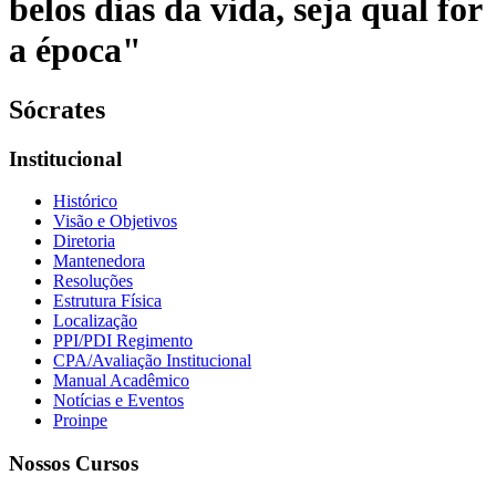
belos dias da vida, seja qual for
a época"
Sócrates
Institucional
Histórico
Visão e Objetivos
Diretoria
Mantenedora
Resoluções
Estrutura Física
Localização
PPI/PDI Regimento
CPA/Avaliação Institucional
Manual Acadêmico
Notícias e Eventos
Proinpe
Nossos Cursos