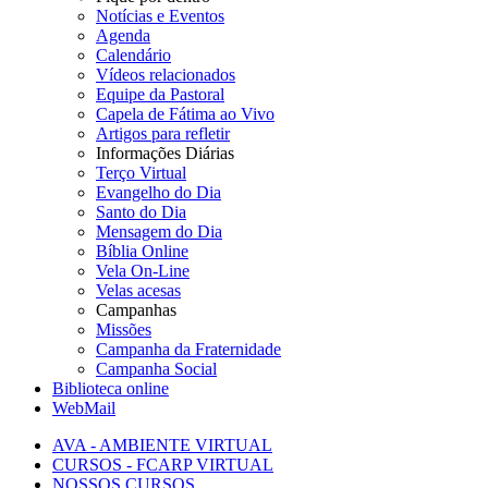
Notícias e Eventos
Agenda
Calendário
Vídeos relacionados
Equipe da Pastoral
Capela de Fátima ao Vivo
Artigos para refletir
Informações Diárias
Terço Virtual
Evangelho do Dia
Santo do Dia
Mensagem do Dia
Bíblia Online
Vela On-Line
Velas acesas
Campanhas
Missões
Campanha da Fraternidade
Campanha Social
Biblioteca online
WebMail
AVA - AMBIENTE VIRTUAL
CURSOS - FCARP VIRTUAL
NOSSOS CURSOS