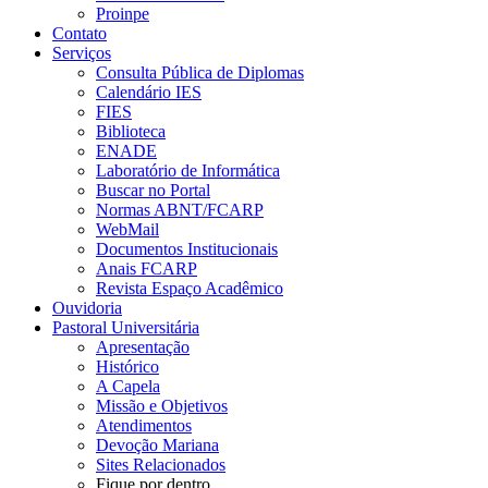
Proinpe
Contato
Serviços
Consulta Pública de Diplomas
Calendário IES
FIES
Biblioteca
ENADE
Laboratório de Informática
Buscar no Portal
Normas ABNT/FCARP
WebMail
Documentos Institucionais
Anais FCARP
Revista Espaço Acadêmico
Ouvidoria
Pastoral Universitária
Apresentação
Histórico
A Capela
Missão e Objetivos
Atendimentos
Devoção Mariana
Sites Relacionados
Fique por dentro