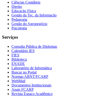
Ciências Contábeis
Direito
Educação Física
Gestão da Tec. da Informação
Pedagogia
Gestão do Agronegócio
Psicologia
Serviços
Consulta Pública de Diplomas
Calendário IES
FIES
Biblioteca
ENADE
Laboratório de Informática
Buscar no Portal
Normas ABNT/FCARP
WebMail
Documentos Institucionais
Anais FCARP
Revista Espaço Acadêmico