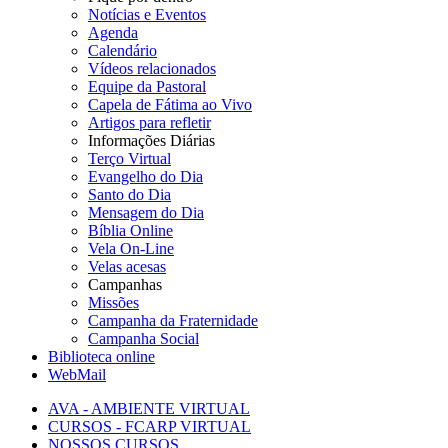
Notícias e Eventos
Agenda
Calendário
Vídeos relacionados
Equipe da Pastoral
Capela de Fátima ao Vivo
Artigos para refletir
Informações Diárias
Terço Virtual
Evangelho do Dia
Santo do Dia
Mensagem do Dia
Bíblia Online
Vela On-Line
Velas acesas
Campanhas
Missões
Campanha da Fraternidade
Campanha Social
Biblioteca online
WebMail
AVA - AMBIENTE VIRTUAL
CURSOS - FCARP VIRTUAL
NOSSOS CURSOS