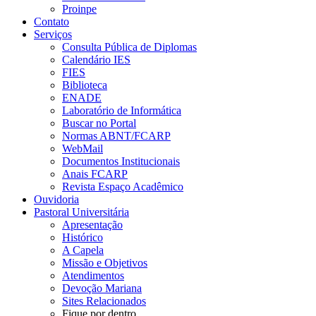
Proinpe
Contato
Serviços
Consulta Pública de Diplomas
Calendário IES
FIES
Biblioteca
ENADE
Laboratório de Informática
Buscar no Portal
Normas ABNT/FCARP
WebMail
Documentos Institucionais
Anais FCARP
Revista Espaço Acadêmico
Ouvidoria
Pastoral Universitária
Apresentação
Histórico
A Capela
Missão e Objetivos
Atendimentos
Devoção Mariana
Sites Relacionados
Fique por dentro