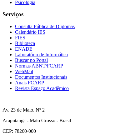
Psicologia
Serviços
Consulta Pública de Diplomas
Calendário IES
FIES
Biblioteca
ENADE
Laboratório de Informática
Buscar no Portal
Normas ABNT/FCARP
WebMail
Documentos Institucionais
Anais FCARP
Revista Espaço Acadêmico
Av. 23 de Maio, Nº 2
Araputanga - Mato Grosso - Brasil
CEP: 78260-000