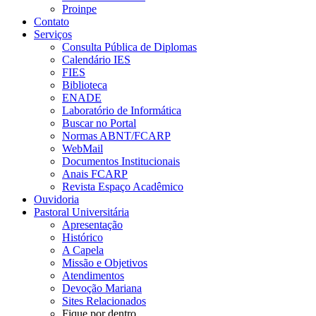
Proinpe
Contato
Serviços
Consulta Pública de Diplomas
Calendário IES
FIES
Biblioteca
ENADE
Laboratório de Informática
Buscar no Portal
Normas ABNT/FCARP
WebMail
Documentos Institucionais
Anais FCARP
Revista Espaço Acadêmico
Ouvidoria
Pastoral Universitária
Apresentação
Histórico
A Capela
Missão e Objetivos
Atendimentos
Devoção Mariana
Sites Relacionados
Fique por dentro