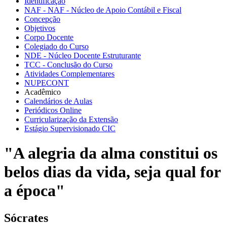
Identificação
NAF - NAF - Núcleo de Apoio Contábil e Fiscal
Concepção
Objetivos
Corpo Docente
Colegiado do Curso
NDE - Núcleo Docente Estruturante
TCC - Conclusão do Curso
Atividades Complementares
NUPECONT
Acadêmico
Calendários de Aulas
Periódicos Online
Curricularização da Extensão
Estágio Supervisionado CIC
"A alegria da alma constitui os
belos dias da vida, seja qual for
a época"
Sócrates