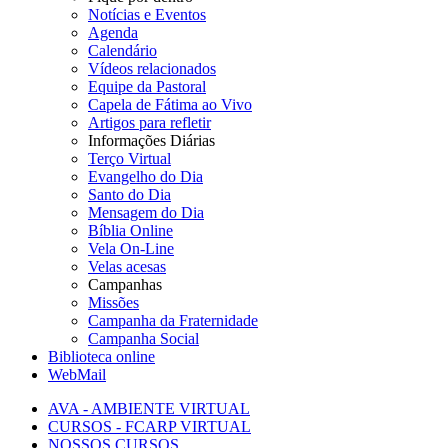
Notícias e Eventos
Agenda
Calendário
Vídeos relacionados
Equipe da Pastoral
Capela de Fátima ao Vivo
Artigos para refletir
Informações Diárias
Terço Virtual
Evangelho do Dia
Santo do Dia
Mensagem do Dia
Bíblia Online
Vela On-Line
Velas acesas
Campanhas
Missões
Campanha da Fraternidade
Campanha Social
Biblioteca online
WebMail
AVA - AMBIENTE VIRTUAL
CURSOS - FCARP VIRTUAL
NOSSOS CURSOS