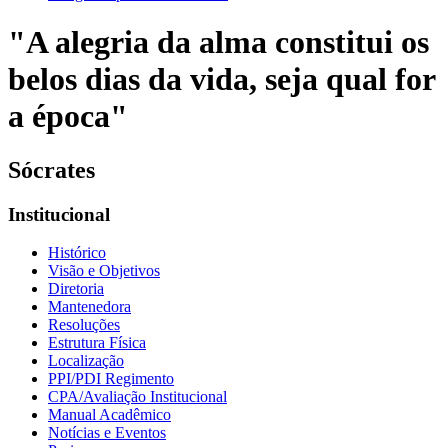
"A alegria da alma constitui os
belos dias da vida, seja qual for
a época"
Sócrates
Institucional
Histórico
Visão e Objetivos
Diretoria
Mantenedora
Resoluções
Estrutura Física
Localização
PPI/PDI Regimento
CPA/Avaliação Institucional
Manual Acadêmico
Notícias e Eventos