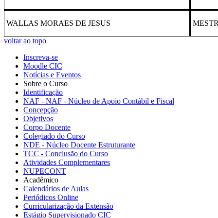
WALLAS MORAES DE JESUS
MEST
voltar ao topo
Inscreva-se
Moodle CIC
Notícias e Eventos
Sobre o Curso
Identificação
NAF - NAF - Núcleo de Apoio Contábil e Fiscal
Concepção
Objetivos
Corpo Docente
Colegiado do Curso
NDE - Núcleo Docente Estruturante
TCC - Conclusão do Curso
Atividades Complementares
NUPECONT
Acadêmico
Calendários de Aulas
Periódicos Online
Curricularização da Extensão
Estágio Supervisionado CIC