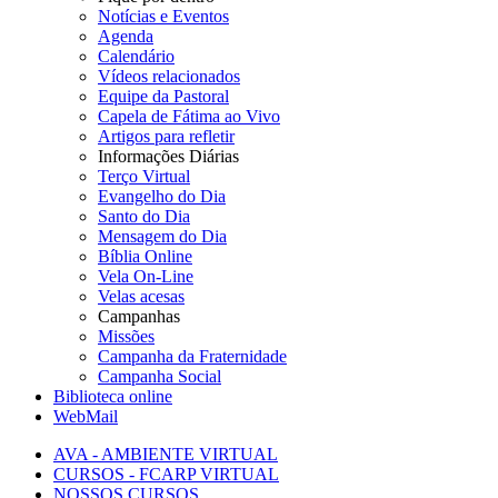
Notícias e Eventos
Agenda
Calendário
Vídeos relacionados
Equipe da Pastoral
Capela de Fátima ao Vivo
Artigos para refletir
Informações Diárias
Terço Virtual
Evangelho do Dia
Santo do Dia
Mensagem do Dia
Bíblia Online
Vela On-Line
Velas acesas
Campanhas
Missões
Campanha da Fraternidade
Campanha Social
Biblioteca online
WebMail
AVA - AMBIENTE VIRTUAL
CURSOS - FCARP VIRTUAL
NOSSOS CURSOS