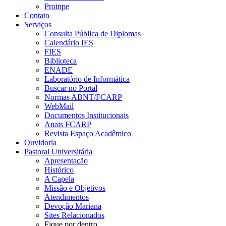
Proinpe
Contato
Serviços
Consulta Pública de Diplomas
Calendário IES
FIES
Biblioteca
ENADE
Laboratório de Informática
Buscar no Portal
Normas ABNT/FCARP
WebMail
Documentos Institucionais
Anais FCARP
Revista Espaço Acadêmico
Ouvidoria
Pastoral Universitária
Apresentação
Histórico
A Capela
Missão e Objetivos
Atendimentos
Devoção Mariana
Sites Relacionados
Fique por dentro