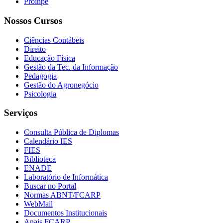
Proinpe
Nossos Cursos
Ciências Contábeis
Direito
Educação Física
Gestão da Tec. da Informação
Pedagogia
Gestão do Agronegócio
Psicologia
Serviços
Consulta Pública de Diplomas
Calendário IES
FIES
Biblioteca
ENADE
Laboratório de Informática
Buscar no Portal
Normas ABNT/FCARP
WebMail
Documentos Institucionais
Anais FCARP