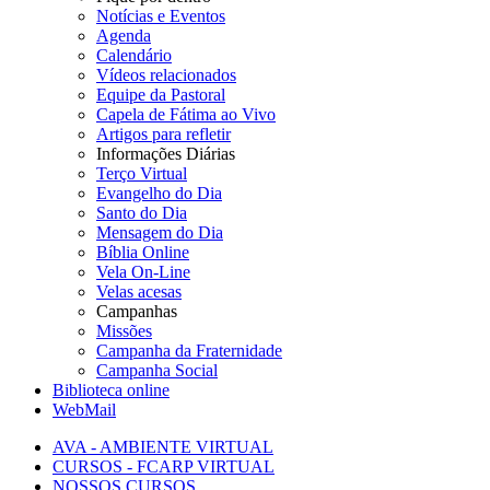
Notícias e Eventos
Agenda
Calendário
Vídeos relacionados
Equipe da Pastoral
Capela de Fátima ao Vivo
Artigos para refletir
Informações Diárias
Terço Virtual
Evangelho do Dia
Santo do Dia
Mensagem do Dia
Bíblia Online
Vela On-Line
Velas acesas
Campanhas
Missões
Campanha da Fraternidade
Campanha Social
Biblioteca online
WebMail
AVA - AMBIENTE VIRTUAL
CURSOS - FCARP VIRTUAL
NOSSOS CURSOS