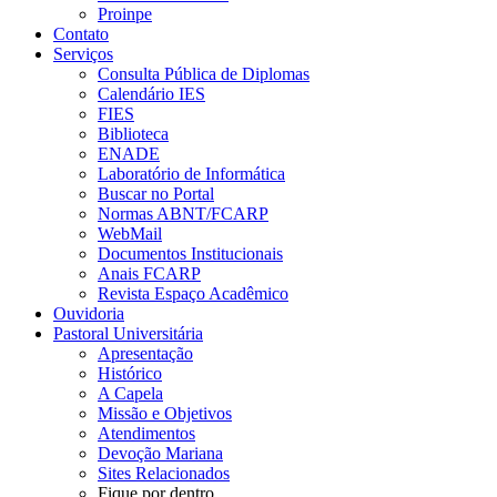
Proinpe
Contato
Serviços
Consulta Pública de Diplomas
Calendário IES
FIES
Biblioteca
ENADE
Laboratório de Informática
Buscar no Portal
Normas ABNT/FCARP
WebMail
Documentos Institucionais
Anais FCARP
Revista Espaço Acadêmico
Ouvidoria
Pastoral Universitária
Apresentação
Histórico
A Capela
Missão e Objetivos
Atendimentos
Devoção Mariana
Sites Relacionados
Fique por dentro