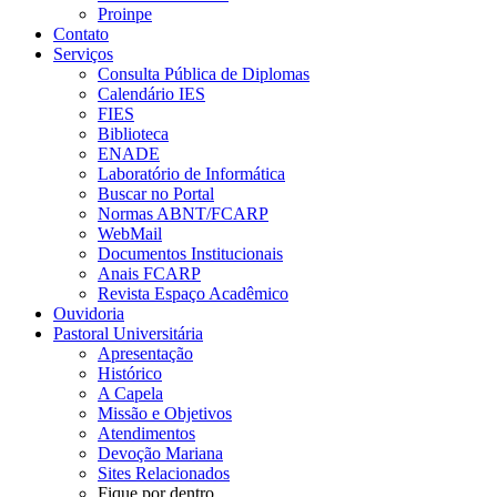
Proinpe
Contato
Serviços
Consulta Pública de Diplomas
Calendário IES
FIES
Biblioteca
ENADE
Laboratório de Informática
Buscar no Portal
Normas ABNT/FCARP
WebMail
Documentos Institucionais
Anais FCARP
Revista Espaço Acadêmico
Ouvidoria
Pastoral Universitária
Apresentação
Histórico
A Capela
Missão e Objetivos
Atendimentos
Devoção Mariana
Sites Relacionados
Fique por dentro