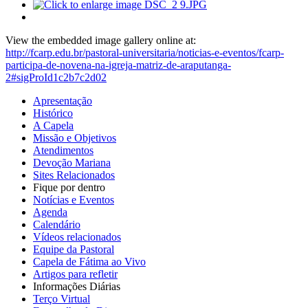
View the embedded image gallery online at:
http://fcarp.edu.br/pastoral-universitaria/noticias-e-eventos/fcarp-
participa-de-novena-na-igreja-matriz-de-araputanga-
2#sigProId1c2b7c2d02
Apresentação
Histórico
A Capela
Missão e Objetivos
Atendimentos
Devoção Mariana
Sites Relacionados
Fique por dentro
Notícias e Eventos
Agenda
Calendário
Vídeos relacionados
Equipe da Pastoral
Capela de Fátima ao Vivo
Artigos para refletir
Informações Diárias
Terço Virtual