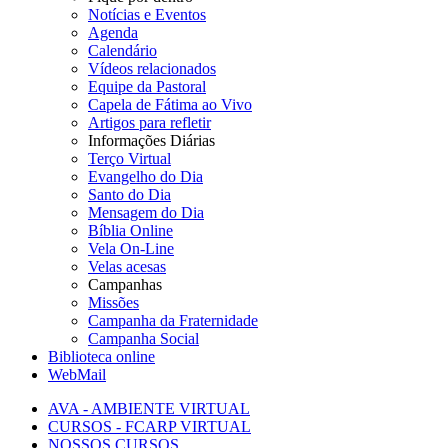
Notícias e Eventos
Agenda
Calendário
Vídeos relacionados
Equipe da Pastoral
Capela de Fátima ao Vivo
Artigos para refletir
Informações Diárias
Terço Virtual
Evangelho do Dia
Santo do Dia
Mensagem do Dia
Bíblia Online
Vela On-Line
Velas acesas
Campanhas
Missões
Campanha da Fraternidade
Campanha Social
Biblioteca online
WebMail
AVA - AMBIENTE VIRTUAL
CURSOS - FCARP VIRTUAL
NOSSOS CURSOS