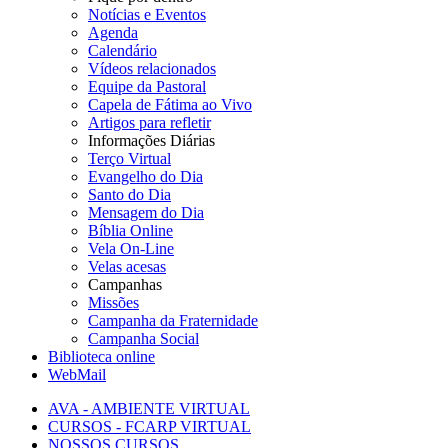
Notícias e Eventos
Agenda
Calendário
Vídeos relacionados
Equipe da Pastoral
Capela de Fátima ao Vivo
Artigos para refletir
Informações Diárias
Terço Virtual
Evangelho do Dia
Santo do Dia
Mensagem do Dia
Bíblia Online
Vela On-Line
Velas acesas
Campanhas
Missões
Campanha da Fraternidade
Campanha Social
Biblioteca online
WebMail
AVA - AMBIENTE VIRTUAL
CURSOS - FCARP VIRTUAL
NOSSOS CURSOS