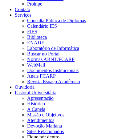
Proinpe
Contato
Serviços
Consulta Pública de Diplomas
Calendário IES
FIES
Biblioteca
ENADE
Laboratório de Informática
Buscar no Portal
Normas ABNT/FCARP
WebMail
Documentos Institucionais
Anais FCARP
Revista Espaço Acadêmico
Ouvidoria
Pastoral Universitária
Apresentação
Histórico
A Capela
Missão e Objetivos
Atendimentos
Devoção Mariana
Sites Relacionados
Fique por dentro