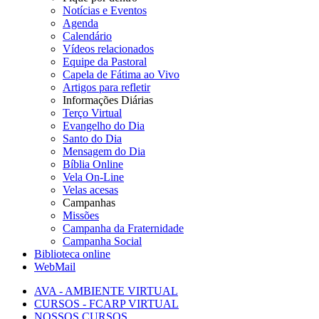
Notícias e Eventos
Agenda
Calendário
Vídeos relacionados
Equipe da Pastoral
Capela de Fátima ao Vivo
Artigos para refletir
Informações Diárias
Terço Virtual
Evangelho do Dia
Santo do Dia
Mensagem do Dia
Bíblia Online
Vela On-Line
Velas acesas
Campanhas
Missões
Campanha da Fraternidade
Campanha Social
Biblioteca online
WebMail
AVA - AMBIENTE VIRTUAL
CURSOS - FCARP VIRTUAL
NOSSOS CURSOS