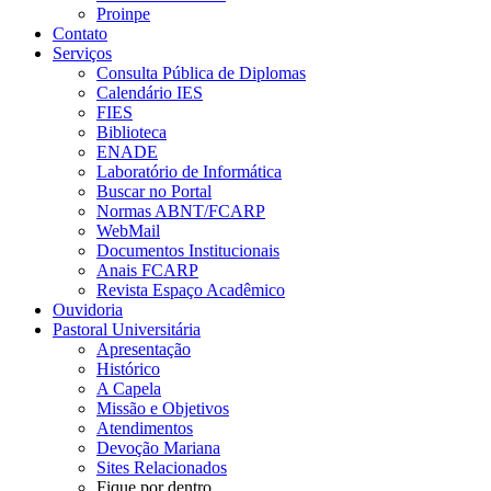
Proinpe
Contato
Serviços
Consulta Pública de Diplomas
Calendário IES
FIES
Biblioteca
ENADE
Laboratório de Informática
Buscar no Portal
Normas ABNT/FCARP
WebMail
Documentos Institucionais
Anais FCARP
Revista Espaço Acadêmico
Ouvidoria
Pastoral Universitária
Apresentação
Histórico
A Capela
Missão e Objetivos
Atendimentos
Devoção Mariana
Sites Relacionados
Fique por dentro