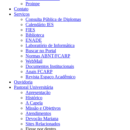
Proinpe
Contato
Serviços
Consulta Pública de Diplomas
Calendário IES
FIES
Biblioteca
ENADE
Laboratório de Informática
Buscar no Portal
Normas ABNT/FCARP
WebMail
Documentos Institucionais
Anais FCARP
Revista Espaço Acadêmico
Ouvidoria
Pastoral Universitária
Apresentação
Histórico
A Capela
Missão e Objetivos
Atendimentos
Devoção Mariana
Sites Relacionados
Fique por dentro