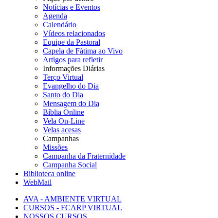
Notícias e Eventos
Agenda
Calendário
Vídeos relacionados
Equipe da Pastoral
Capela de Fátima ao Vivo
Artigos para refletir
Informações Diárias
Terço Virtual
Evangelho do Dia
Santo do Dia
Mensagem do Dia
Bíblia Online
Vela On-Line
Velas acesas
Campanhas
Missões
Campanha da Fraternidade
Campanha Social
Biblioteca online
WebMail
AVA - AMBIENTE VIRTUAL
CURSOS - FCARP VIRTUAL
NOSSOS CURSOS