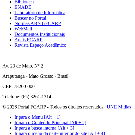
Biblioteca
ENADE
Laboratório de Informática
Buscar no Portal
Normas ABNT/FCARP
WebMail
Documentos Institucionais
Anais FCARP
Revista Espaço Acadêmico
Av. 23 de Maio, Nº 2
Araputanga - Mato Grosso - Brasil
CEP: 78260-000
Telefone: (65) 3261-1314
© 2026 Portal FCARP - Todos os direitos reservados |
UNE Mídias
Ir para o Menu [Alt + 1]
Ir para o Conteúdo Principal [Alt + 2]
Ir para a busca interna [Alt + 3]
Ir para o menu da parte inferior do site [Alt + 4]