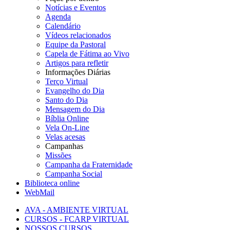
Notícias e Eventos
Agenda
Calendário
Vídeos relacionados
Equipe da Pastoral
Capela de Fátima ao Vivo
Artigos para refletir
Informações Diárias
Terço Virtual
Evangelho do Dia
Santo do Dia
Mensagem do Dia
Bíblia Online
Vela On-Line
Velas acesas
Campanhas
Missões
Campanha da Fraternidade
Campanha Social
Biblioteca online
WebMail
AVA - AMBIENTE VIRTUAL
CURSOS - FCARP VIRTUAL
NOSSOS CURSOS