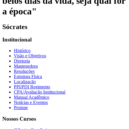
belos dias da vida, seja qual for
a época"
Sócrates
Institucional
Histórico
Visão e Objetivos
Diretoria
Mantenedora
Resoluções
Estrutura Física
Localização
PPI/PDI Regimento
CPA/Avaliação Institucional
Manual Acadêmico
Notícias e Eventos
Proinpe
Nossos Cursos