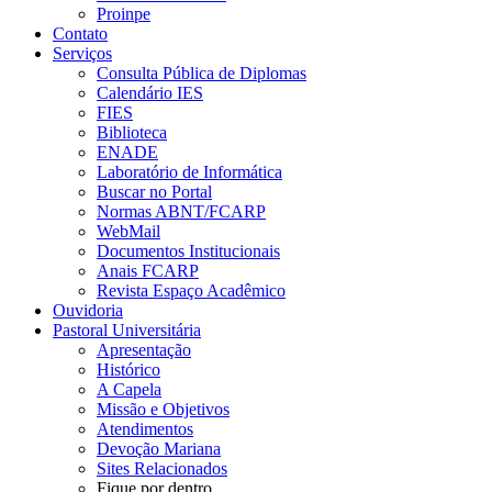
Proinpe
Contato
Serviços
Consulta Pública de Diplomas
Calendário IES
FIES
Biblioteca
ENADE
Laboratório de Informática
Buscar no Portal
Normas ABNT/FCARP
WebMail
Documentos Institucionais
Anais FCARP
Revista Espaço Acadêmico
Ouvidoria
Pastoral Universitária
Apresentação
Histórico
A Capela
Missão e Objetivos
Atendimentos
Devoção Mariana
Sites Relacionados
Fique por dentro