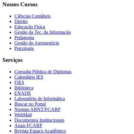
Nossos Cursos
Ciências Contábeis
Direito
Educação Física
Gestão da Tec. da Informação
Pedagogia
Gestão do Agronegócio
Psicologia
Serviços
Consulta Pública de Diplomas
Calendário IES
FIES
Biblioteca
ENADE
Laboratório de Informática
Buscar no Portal
Normas ABNT/FCARP
WebMail
Documentos Institucionais
Anais FCARP
Revista Espaço Acadêmico