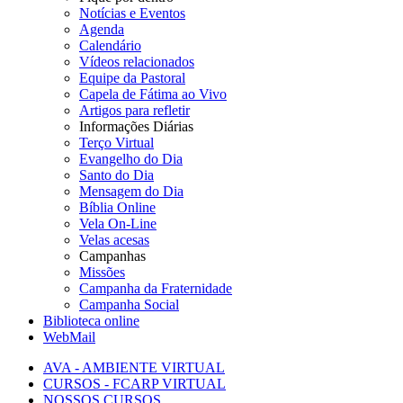
Notícias e Eventos
Agenda
Calendário
Vídeos relacionados
Equipe da Pastoral
Capela de Fátima ao Vivo
Artigos para refletir
Informações Diárias
Terço Virtual
Evangelho do Dia
Santo do Dia
Mensagem do Dia
Bíblia Online
Vela On-Line
Velas acesas
Campanhas
Missões
Campanha da Fraternidade
Campanha Social
Biblioteca online
WebMail
AVA - AMBIENTE VIRTUAL
CURSOS - FCARP VIRTUAL
NOSSOS CURSOS