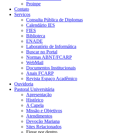
Proinpe
Contato
Serviços
Consulta Pública de Diplomas
Calendário IES
FIES
Biblioteca
ENADE
Laboratório de Informática
Buscar no Portal
Normas ABNT/FCARP
WebMail
Documentos Institucionais
Anais FCARP
Revista Espaço Acadêmico
Ouvidoria
Pastoral Universitária
Apresentação
Histórico
A Capela
Missão e Objetivos
Atendimentos
Devoção Mariana
Sites Relacionados
Fique por dentro