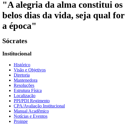
"A alegria da alma constitui os
belos dias da vida, seja qual for
a época"
Sócrates
Institucional
Histórico
Visão e Objetivos
Diretoria
Mantenedora
Resoluções
Estrutura Física
Localização
PPI/PDI Regimento
CPA/Avaliação Institucional
Manual Acadêmico
Notícias e Eventos
Proinpe