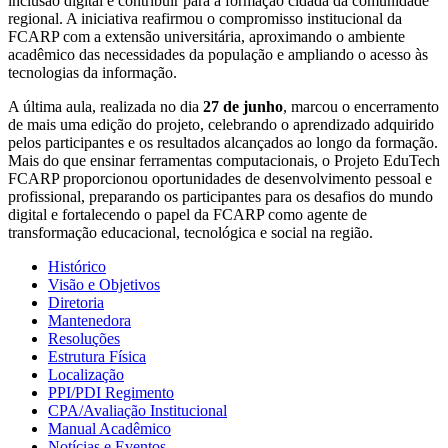
inclusão digital e contribuir para a formação cidadã da comunidade
regional. A iniciativa reafirmou o compromisso institucional da
FCARP com a extensão universitária, aproximando o ambiente
acadêmico das necessidades da população e ampliando o acesso às
tecnologias da informação.
A última aula, realizada no dia
27 de junho
, marcou o encerramento
de mais uma edição do projeto, celebrando o aprendizado adquirido
pelos participantes e os resultados alcançados ao longo da formação.
Mais do que ensinar ferramentas computacionais, o Projeto EduTech
FCARP proporcionou oportunidades de desenvolvimento pessoal e
profissional, preparando os participantes para os desafios do mundo
digital e fortalecendo o papel da FCARP como agente de
transformação educacional, tecnológica e social na região.
Histórico
Visão e Objetivos
Diretoria
Mantenedora
Resoluções
Estrutura Física
Localização
PPI/PDI Regimento
CPA/Avaliação Institucional
Manual Acadêmico
Notícias e Eventos