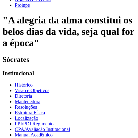
Proinpe
"A alegria da alma constitui os
belos dias da vida, seja qual for
a época"
Sócrates
Institucional
Histórico
Visão e Objetivos
Diretoria
Mantenedora
Resoluções
Estrutura Física
Localização
PPI/PDI Regimento
CPA/Avaliação Institucional
Manual Acadêmico