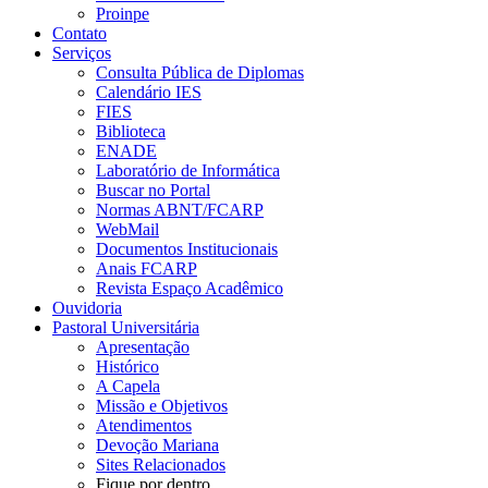
Proinpe
Contato
Serviços
Consulta Pública de Diplomas
Calendário IES
FIES
Biblioteca
ENADE
Laboratório de Informática
Buscar no Portal
Normas ABNT/FCARP
WebMail
Documentos Institucionais
Anais FCARP
Revista Espaço Acadêmico
Ouvidoria
Pastoral Universitária
Apresentação
Histórico
A Capela
Missão e Objetivos
Atendimentos
Devoção Mariana
Sites Relacionados
Fique por dentro