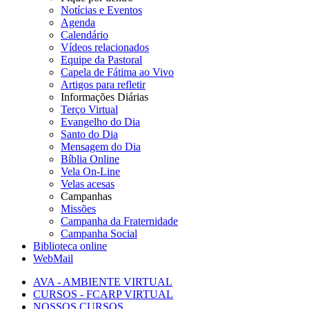
Notícias e Eventos
Agenda
Calendário
Vídeos relacionados
Equipe da Pastoral
Capela de Fátima ao Vivo
Artigos para refletir
Informações Diárias
Terço Virtual
Evangelho do Dia
Santo do Dia
Mensagem do Dia
Bíblia Online
Vela On-Line
Velas acesas
Campanhas
Missões
Campanha da Fraternidade
Campanha Social
Biblioteca online
WebMail
AVA - AMBIENTE VIRTUAL
CURSOS - FCARP VIRTUAL
NOSSOS CURSOS