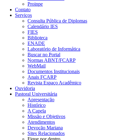
Proinpe
Contato
Serviços
Consulta Pública de Diplomas
Calendário IES
FIES
Biblioteca
ENADE
Laboratório de Informática
Buscar no Portal
Normas ABNT/FCARP
WebMail
Documentos Institucionais
Anais FCARP
Revista Espaço Acadêmico
Ouvidoria
Pastoral Universitária
Apresentação
Histórico
A Capela
Missão e Objetivos
Atendimentos
Devoção Mariana
Sites Relacionados
Fique por dentro