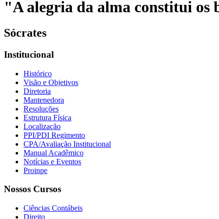
"A alegria da alma constitui os b
Sócrates
Institucional
Histórico
Visão e Objetivos
Diretoria
Mantenedora
Resoluções
Estrutura Física
Localização
PPI/PDI Regimento
CPA/Avaliação Institucional
Manual Acadêmico
Notícias e Eventos
Proinpe
Nossos Cursos
Ciências Contábeis
Direito