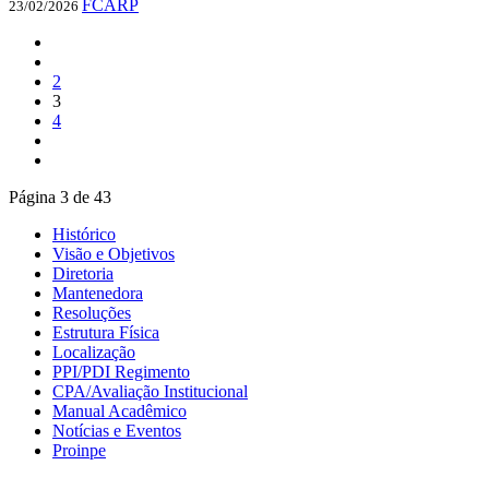
FCARP
23/02/2026
2
3
4
Página 3 de 43
Histórico
Visão e Objetivos
Diretoria
Mantenedora
Resoluções
Estrutura Física
Localização
PPI/PDI Regimento
CPA/Avaliação Institucional
Manual Acadêmico
Notícias e Eventos
Proinpe