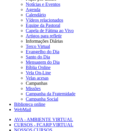
Notícias e Eventos
Agenda
Calendário
Vídeos relacionados
Equipe da Pastoral
Capela de Fátima ao Vivo
Artigos para refletir
Informações Diárias
Terço Virtual
Evangelho do Dia
Santo do Dia
Mensagem do Dia
Bíblia Online
Vela On-Line
Velas acesas
Campanhas
Missões
Campanha da Fraternidade
Campanha Social
Biblioteca online
WebMail
AVA - AMBIENTE VIRTUAL
CURSOS - FCARP VIRTUAL
NOSSOS CURSOS