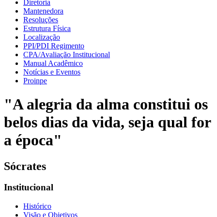
Diretoria
Mantenedora
Resoluções
Estrutura Física
Localização
PPI/PDI Regimento
CPA/Avaliação Institucional
Manual Acadêmico
Notícias e Eventos
Proinpe
"A alegria da alma constitui os
belos dias da vida, seja qual for
a época"
Sócrates
Institucional
Histórico
Visão e Objetivos