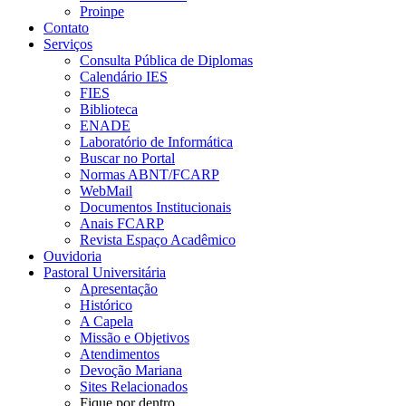
Proinpe
Contato
Serviços
Consulta Pública de Diplomas
Calendário IES
FIES
Biblioteca
ENADE
Laboratório de Informática
Buscar no Portal
Normas ABNT/FCARP
WebMail
Documentos Institucionais
Anais FCARP
Revista Espaço Acadêmico
Ouvidoria
Pastoral Universitária
Apresentação
Histórico
A Capela
Missão e Objetivos
Atendimentos
Devoção Mariana
Sites Relacionados
Fique por dentro