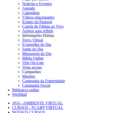
Notícias e Eventos
Agenda
Calendário
Vídeos relacionados
Equipe da Pastoral
Capela de Fátima ao Vivo
Artigos para refletir
Informações Diárias
Terço Virtual
Evangelho do Dia
Santo do Dia
Mensagem do Dia
Bíblia Online
Vela On-Line
Velas acesas
Campanhas
Missões
Campanha da Fraternidade
Campanha Social
Biblioteca online
WebMail
AVA - AMBIENTE VIRTUAL
CURSOS - FCARP VIRTUAL
NOSSOS CURSOS