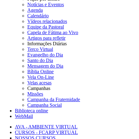
Notícias e Eventos
Agenda
Calendário
Vídeos relacionados
Equipe da Pastoral
Capela de Fátima ao Vivo
Artigos para refletir
Informações Diárias
Terço Virtual
Evangelho do Dia
Santo do Dia
Mensagem do Dia
Bíblia Online
Vela On-Line
Velas acesas
Campanhas
Missões
Campanha da Fraternidade
Campanha Social
Biblioteca online
WebMail
AVA - AMBIENTE VIRTUAL
CURSOS - FCARP VIRTUAL
NOSSOS CURSOS