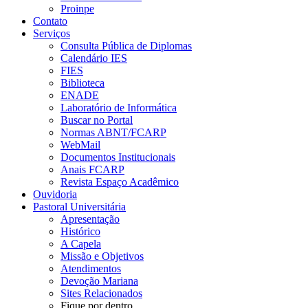
Proinpe
Contato
Serviços
Consulta Pública de Diplomas
Calendário IES
FIES
Biblioteca
ENADE
Laboratório de Informática
Buscar no Portal
Normas ABNT/FCARP
WebMail
Documentos Institucionais
Anais FCARP
Revista Espaço Acadêmico
Ouvidoria
Pastoral Universitária
Apresentação
Histórico
A Capela
Missão e Objetivos
Atendimentos
Devoção Mariana
Sites Relacionados
Fique por dentro