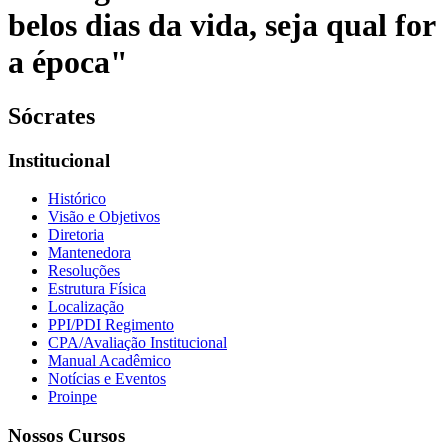
belos dias da vida, seja qual for
a época"
Sócrates
Institucional
Histórico
Visão e Objetivos
Diretoria
Mantenedora
Resoluções
Estrutura Física
Localização
PPI/PDI Regimento
CPA/Avaliação Institucional
Manual Acadêmico
Notícias e Eventos
Proinpe
Nossos Cursos