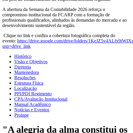
A abertura da Semana da Contabilidade 2026 reforça o
compromisso institucional da FCARP com a formação de
profissionais qualificados, alinhados às demandas do mercado e ao
desenvolvimento sustentável da região.
Clique no link e confira a cobertura fotográfica completa do
evento:
https://drive.google.com/drive/folders/1KeJZ5v4ALfx9i
usp=drive_link
Histórico
Visão e Objetivos
Diretoria
Mantenedora
Resoluções
Estrutura Física
Localização
PPI/PDI Regimento
CPA/Avaliação Institucional
Manual Acadêmico
Notícias e Eventos
Proinpe
"A alegria da alma constitui os