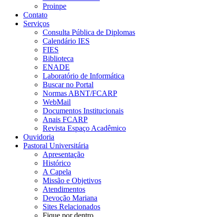
Proinpe
Contato
Serviços
Consulta Pública de Diplomas
Calendário IES
FIES
Biblioteca
ENADE
Laboratório de Informática
Buscar no Portal
Normas ABNT/FCARP
WebMail
Documentos Institucionais
Anais FCARP
Revista Espaço Acadêmico
Ouvidoria
Pastoral Universitária
Apresentação
Histórico
A Capela
Missão e Objetivos
Atendimentos
Devoção Mariana
Sites Relacionados
Fique por dentro