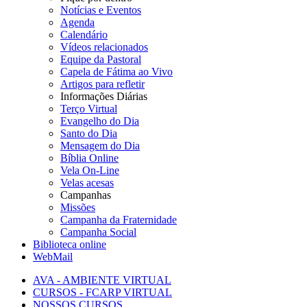
Notícias e Eventos
Agenda
Calendário
Vídeos relacionados
Equipe da Pastoral
Capela de Fátima ao Vivo
Artigos para refletir
Informações Diárias
Terço Virtual
Evangelho do Dia
Santo do Dia
Mensagem do Dia
Bíblia Online
Vela On-Line
Velas acesas
Campanhas
Missões
Campanha da Fraternidade
Campanha Social
Biblioteca online
WebMail
AVA - AMBIENTE VIRTUAL
CURSOS - FCARP VIRTUAL
NOSSOS CURSOS