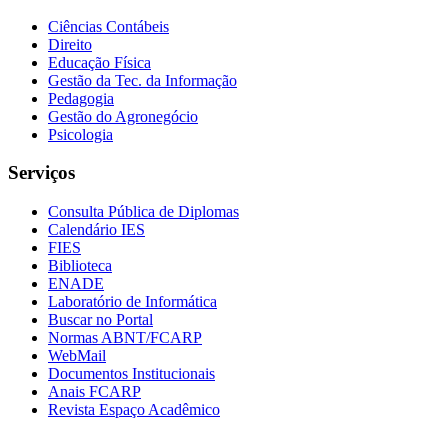
Ciências Contábeis
Direito
Educação Física
Gestão da Tec. da Informação
Pedagogia
Gestão do Agronegócio
Psicologia
Serviços
Consulta Pública de Diplomas
Calendário IES
FIES
Biblioteca
ENADE
Laboratório de Informática
Buscar no Portal
Normas ABNT/FCARP
WebMail
Documentos Institucionais
Anais FCARP
Revista Espaço Acadêmico