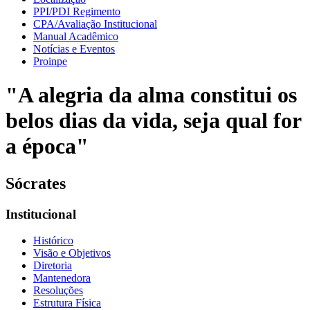
PPI/PDI Regimento
CPA/Avaliação Institucional
Manual Acadêmico
Notícias e Eventos
Proinpe
"A alegria da alma constitui os
belos dias da vida, seja qual for
a época"
Sócrates
Institucional
Histórico
Visão e Objetivos
Diretoria
Mantenedora
Resoluções
Estrutura Física