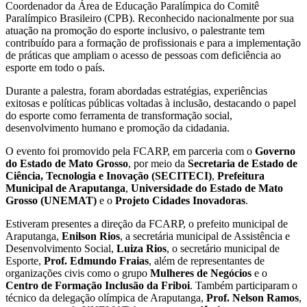
Coordenador da Área de Educação Paralímpica do Comitê
Paralímpico Brasileiro (CPB). Reconhecido nacionalmente por sua
atuação na promoção do esporte inclusivo, o palestrante tem
contribuído para a formação de profissionais e para a implementação
de práticas que ampliam o acesso de pessoas com deficiência ao
esporte em todo o país.
Durante a palestra, foram abordadas estratégias, experiências
exitosas e políticas públicas voltadas à inclusão, destacando o papel
do esporte como ferramenta de transformação social,
desenvolvimento humano e promoção da cidadania.
O evento foi promovido pela FCARP, em parceria com o
Governo
do Estado de Mato Grosso
, por meio da
Secretaria de Estado de
Ciência, Tecnologia e Inovação (SECITECI)
,
Prefeitura
Municipal de Araputanga
,
Universidade do Estado de Mato
Grosso (UNEMAT)
e o
Projeto Cidades Inovadoras
.
Estiveram presentes a direção da FCARP, o prefeito municipal de
Araputanga,
Enilson Rios
, a secretária municipal de Assistência e
Desenvolvimento Social,
Luiza Rios
, o secretário municipal de
Esporte,
Prof. Edmundo Fraias
, além de representantes de
organizações civis como o grupo
Mulheres de Negócios
e o
Centro de Formação Inclusão da Friboi
. Também participaram o
técnico da delegação olímpica de Araputanga,
Prof. Nelson Ramos
,