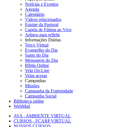
Notícias e Eventos
Agenda
Calendário
Vídeos relacionados
Equipe da Pastoral
Capela de Fátima ao Vivo
Artigos para refletir
Informações Diárias
Terço Virtual
Evangelho do Dia
Santo do Dia
Mensagem do Dia
Bíblia Online
Vela On-Line
Velas acesas
Campanhas
Missões
Campanha da Fraternidade
Campanha Social
Biblioteca online
WebMail
AVA - AMBIENTE VIRTUAL
CURSOS - FCARP VIRTUAL
NOSSOS CURSOS