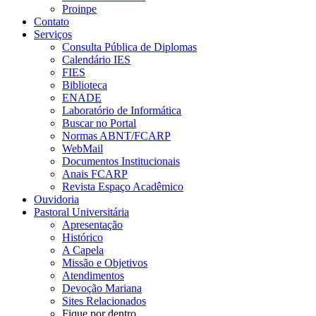
Proinpe
Contato
Serviços
Consulta Pública de Diplomas
Calendário IES
FIES
Biblioteca
ENADE
Laboratório de Informática
Buscar no Portal
Normas ABNT/FCARP
WebMail
Documentos Institucionais
Anais FCARP
Revista Espaço Acadêmico
Ouvidoria
Pastoral Universitária
Apresentação
Histórico
A Capela
Missão e Objetivos
Atendimentos
Devoção Mariana
Sites Relacionados
Fique por dentro