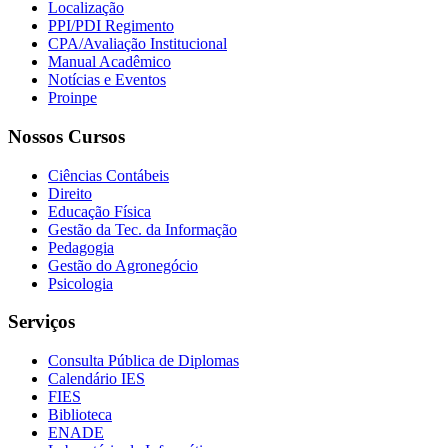
Localização
PPI/PDI Regimento
CPA/Avaliação Institucional
Manual Acadêmico
Notícias e Eventos
Proinpe
Nossos Cursos
Ciências Contábeis
Direito
Educação Física
Gestão da Tec. da Informação
Pedagogia
Gestão do Agronegócio
Psicologia
Serviços
Consulta Pública de Diplomas
Calendário IES
FIES
Biblioteca
ENADE