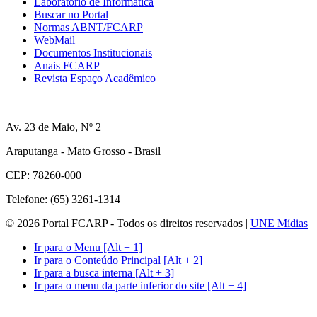
Laboratório de Informática
Buscar no Portal
Normas ABNT/FCARP
WebMail
Documentos Institucionais
Anais FCARP
Revista Espaço Acadêmico
Av. 23 de Maio, Nº 2
Araputanga - Mato Grosso - Brasil
CEP: 78260-000
Telefone: (65) 3261-1314
© 2026 Portal FCARP - Todos os direitos reservados |
UNE Mídias
Ir para o Menu [Alt + 1]
Ir para o Conteúdo Principal [Alt + 2]
Ir para a busca interna [Alt + 3]
Ir para o menu da parte inferior do site [Alt + 4]