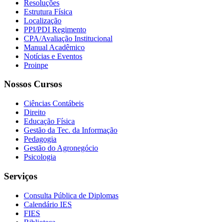
Resoluções
Estrutura Física
Localização
PPI/PDI Regimento
CPA/Avaliação Institucional
Manual Acadêmico
Notícias e Eventos
Proinpe
Nossos Cursos
Ciências Contábeis
Direito
Educação Física
Gestão da Tec. da Informação
Pedagogia
Gestão do Agronegócio
Psicologia
Serviços
Consulta Pública de Diplomas
Calendário IES
FIES