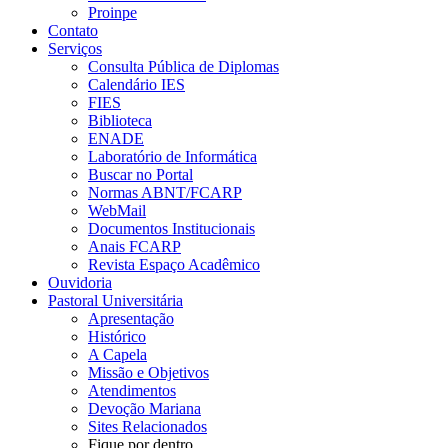
Proinpe
Contato
Serviços
Consulta Pública de Diplomas
Calendário IES
FIES
Biblioteca
ENADE
Laboratório de Informática
Buscar no Portal
Normas ABNT/FCARP
WebMail
Documentos Institucionais
Anais FCARP
Revista Espaço Acadêmico
Ouvidoria
Pastoral Universitária
Apresentação
Histórico
A Capela
Missão e Objetivos
Atendimentos
Devoção Mariana
Sites Relacionados
Fique por dentro