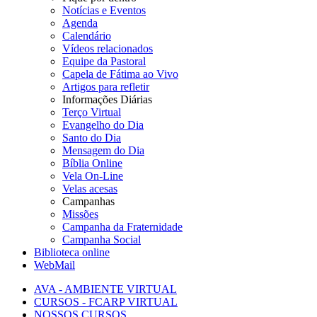
Notícias e Eventos
Agenda
Calendário
Vídeos relacionados
Equipe da Pastoral
Capela de Fátima ao Vivo
Artigos para refletir
Informações Diárias
Terço Virtual
Evangelho do Dia
Santo do Dia
Mensagem do Dia
Bíblia Online
Vela On-Line
Velas acesas
Campanhas
Missões
Campanha da Fraternidade
Campanha Social
Biblioteca online
WebMail
AVA - AMBIENTE VIRTUAL
CURSOS - FCARP VIRTUAL
NOSSOS CURSOS