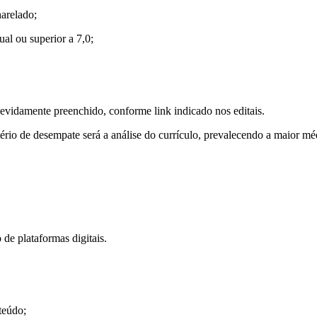
arelado;
al ou superior a 7,0;
evidamente preenchido, conforme link indicado nos editais.
itério de desempate será a análise do currículo, prevalecendo a maior méd
 de plataformas digitais.
teúdo;