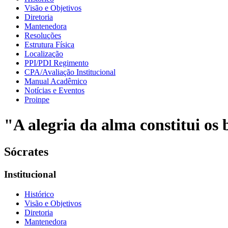
Visão e Objetivos
Diretoria
Mantenedora
Resoluções
Estrutura Física
Localização
PPI/PDI Regimento
CPA/Avaliação Institucional
Manual Acadêmico
Notícias e Eventos
Proinpe
"A alegria da alma constitui os b
Sócrates
Institucional
Histórico
Visão e Objetivos
Diretoria
Mantenedora