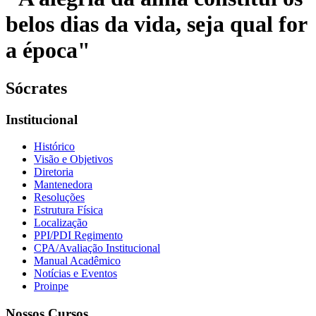
belos dias da vida, seja qual for
a época"
Sócrates
Institucional
Histórico
Visão e Objetivos
Diretoria
Mantenedora
Resoluções
Estrutura Física
Localização
PPI/PDI Regimento
CPA/Avaliação Institucional
Manual Acadêmico
Notícias e Eventos
Proinpe
Nossos Cursos