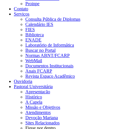
Proinpe
Contato
Serviços
Consulta Pública de Diplomas
Calendário IES
FIES
Biblioteca
ENADE
Laboratório de Informática
Buscar no Portal
Normas ABNT/FCARP
WebMail
Documentos Institucionais
Anais FCARP
Revista Espaço Acadêmico
Ouvidoria
Pastoral Universitária
Apresentação
Histórico
A Capela
Missão e Objetivos
Atendimentos
Devoção Mariana
Sites Relacionados
Fique por dentro