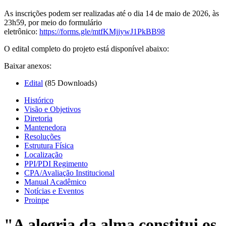
As inscrições podem ser realizadas até o dia 14 de maio de 2026, às
23h59, por meio do formulário
eletrônico:
https://forms.gle/mtfKMjjywJ1PkBB98
O edital completo do projeto está disponível abaixo:
Baixar anexos:
Edital
(85 Downloads)
Histórico
Visão e Objetivos
Diretoria
Mantenedora
Resoluções
Estrutura Física
Localização
PPI/PDI Regimento
CPA/Avaliação Institucional
Manual Acadêmico
Notícias e Eventos
Proinpe
"A alegria da alma constitui os