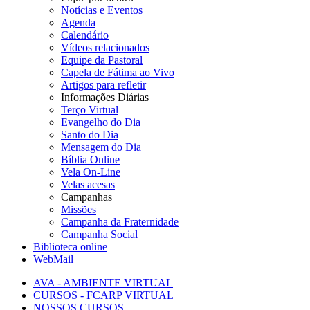
Notícias e Eventos
Agenda
Calendário
Vídeos relacionados
Equipe da Pastoral
Capela de Fátima ao Vivo
Artigos para refletir
Informações Diárias
Terço Virtual
Evangelho do Dia
Santo do Dia
Mensagem do Dia
Bíblia Online
Vela On-Line
Velas acesas
Campanhas
Missões
Campanha da Fraternidade
Campanha Social
Biblioteca online
WebMail
AVA - AMBIENTE VIRTUAL
CURSOS - FCARP VIRTUAL
NOSSOS CURSOS