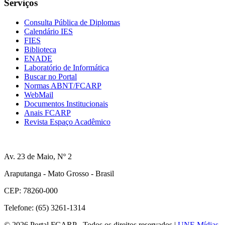
Serviços
Consulta Pública de Diplomas
Calendário IES
FIES
Biblioteca
ENADE
Laboratório de Informática
Buscar no Portal
Normas ABNT/FCARP
WebMail
Documentos Institucionais
Anais FCARP
Revista Espaço Acadêmico
Av. 23 de Maio, Nº 2
Araputanga - Mato Grosso - Brasil
CEP: 78260-000
Telefone: (65) 3261-1314
© 2026 Portal FCARP - Todos os direitos reservados |
UNE Mídias