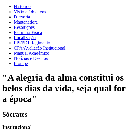
Histórico
Visão e Objetivos
Diretoria
Mantenedora
Resoluções
Estrutura Física
Localização
PPI/PDI Regimento
CPA/Avaliação Institucional
Manual Acadêmico
Notícias e Eventos
Proinpe
"A alegria da alma constitui os
belos dias da vida, seja qual for
a época"
Sócrates
Institucional