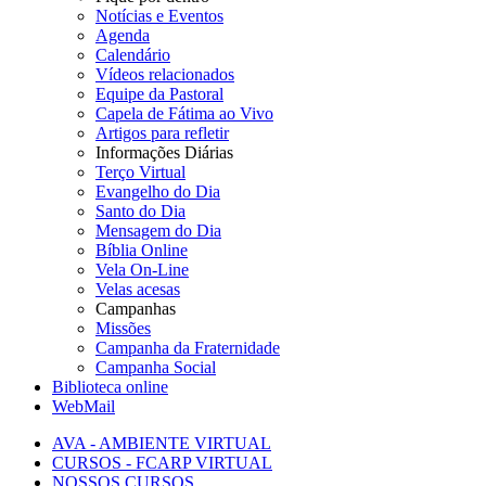
Notícias e Eventos
Agenda
Calendário
Vídeos relacionados
Equipe da Pastoral
Capela de Fátima ao Vivo
Artigos para refletir
Informações Diárias
Terço Virtual
Evangelho do Dia
Santo do Dia
Mensagem do Dia
Bíblia Online
Vela On-Line
Velas acesas
Campanhas
Missões
Campanha da Fraternidade
Campanha Social
Biblioteca online
WebMail
AVA - AMBIENTE VIRTUAL
CURSOS - FCARP VIRTUAL
NOSSOS CURSOS