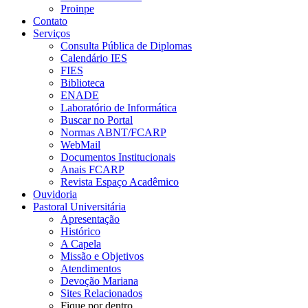
Proinpe
Contato
Serviços
Consulta Pública de Diplomas
Calendário IES
FIES
Biblioteca
ENADE
Laboratório de Informática
Buscar no Portal
Normas ABNT/FCARP
WebMail
Documentos Institucionais
Anais FCARP
Revista Espaço Acadêmico
Ouvidoria
Pastoral Universitária
Apresentação
Histórico
A Capela
Missão e Objetivos
Atendimentos
Devoção Mariana
Sites Relacionados
Fique por dentro