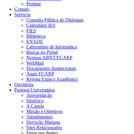
Proinpe
Contato
Serviços
Consulta Pública de Diplomas
Calendário IES
FIES
Biblioteca
ENADE
Laboratório de Informática
Buscar no Portal
Normas ABNT/FCARP
WebMail
Documentos Institucionais
Anais FCARP
Revista Espaço Acadêmico
Ouvidoria
Pastoral Universitária
Apresentação
Histórico
A Capela
Missão e Objetivos
Atendimentos
Devoção Mariana
Sites Relacionados
Fique por dentro