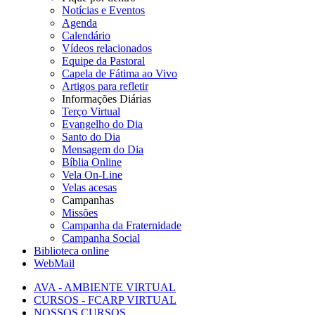
Notícias e Eventos
Agenda
Calendário
Vídeos relacionados
Equipe da Pastoral
Capela de Fátima ao Vivo
Artigos para refletir
Informações Diárias
Terço Virtual
Evangelho do Dia
Santo do Dia
Mensagem do Dia
Bíblia Online
Vela On-Line
Velas acesas
Campanhas
Missões
Campanha da Fraternidade
Campanha Social
Biblioteca online
WebMail
AVA - AMBIENTE VIRTUAL
CURSOS - FCARP VIRTUAL
NOSSOS CURSOS