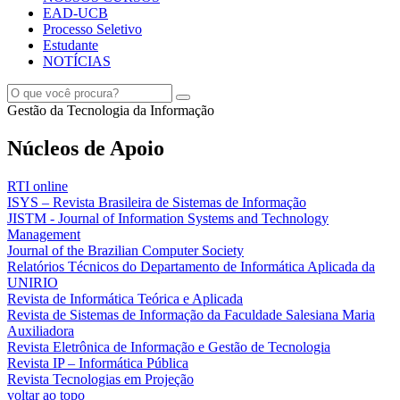
EAD-UCB
Processo Seletivo
Estudante
NOTÍCIAS
Gestão da Tecnologia da Informação
Núcleos de Apoio
RTI online
ISYS – Revista Brasileira de Sistemas de Informação
JISTM - Journal of Information Systems and Technology
Management
Journal of the Brazilian Computer Society
Relatórios Técnicos do Departamento de Informática Aplicada da
UNIRIO
Revista de Informática Teórica e Aplicada
Revista de Sistemas de Informação da Faculdade Salesiana Maria
Auxiliadora
Revista Eletrônica de Informação e Gestão de Tecnologia
Revista IP – Informática Pública
Revista Tecnologias em Projeção
voltar ao topo