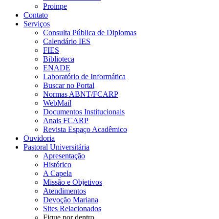
Proinpe
Contato
Serviços
Consulta Pública de Diplomas
Calendário IES
FIES
Biblioteca
ENADE
Laboratório de Informática
Buscar no Portal
Normas ABNT/FCARP
WebMail
Documentos Institucionais
Anais FCARP
Revista Espaço Acadêmico
Ouvidoria
Pastoral Universitária
Apresentação
Histórico
A Capela
Missão e Objetivos
Atendimentos
Devoção Mariana
Sites Relacionados
Fique por dentro