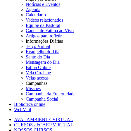
Notícias e Eventos
Agenda
Calendário
Vídeos relacionados
Equipe da Pastoral
Capela de Fátima ao Vivo
Artigos para refletir
Informações Diárias
Terço Virtual
Evangelho do Dia
Santo do Dia
Mensagem do Dia
Bíblia Online
Vela On-Line
Velas acesas
Campanhas
Missões
Campanha da Fraternidade
Campanha Social
Biblioteca online
WebMail
AVA - AMBIENTE VIRTUAL
CURSOS - FCARP VIRTUAL
NOSSOS CURSOS