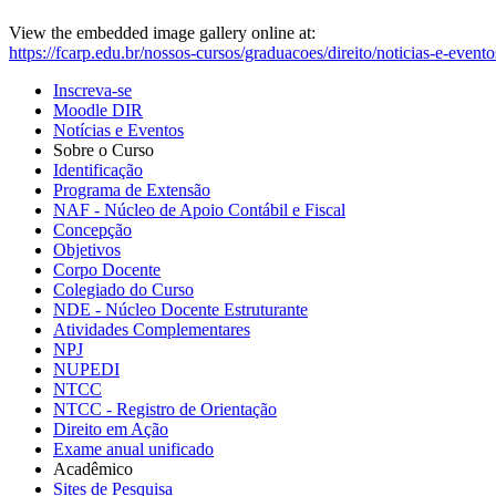
View the embedded image gallery online at:
https://fcarp.edu.br/nossos-cursos/graduacoes/direito/noticias-e-even
Inscreva-se
Moodle DIR
Notícias e Eventos
Sobre o Curso
Identificação
Programa de Extensão
NAF - Núcleo de Apoio Contábil e Fiscal
Concepção
Objetivos
Corpo Docente
Colegiado do Curso
NDE - Núcleo Docente Estruturante
Atividades Complementares
NPJ
NUPEDI
NTCC
NTCC - Registro de Orientação
Direito em Ação
Exame anual unificado
Acadêmico
Sites de Pesquisa