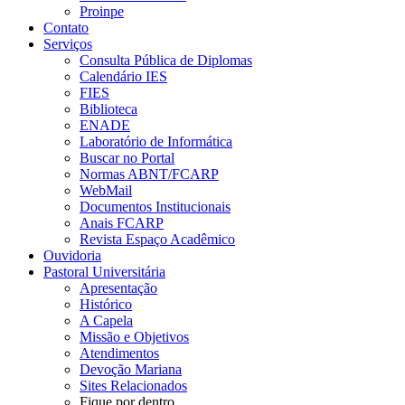
Proinpe
Contato
Serviços
Consulta Pública de Diplomas
Calendário IES
FIES
Biblioteca
ENADE
Laboratório de Informática
Buscar no Portal
Normas ABNT/FCARP
WebMail
Documentos Institucionais
Anais FCARP
Revista Espaço Acadêmico
Ouvidoria
Pastoral Universitária
Apresentação
Histórico
A Capela
Missão e Objetivos
Atendimentos
Devoção Mariana
Sites Relacionados
Fique por dentro