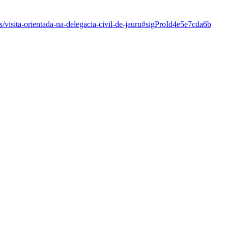
tos/visita-orientada-na-delegacia-civil-de-jauru#sigProId4e5e7cda6b