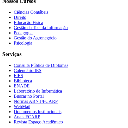
Nossos Cursos
Ciências Contábeis
Direito
Educação Física
Gestão da Tec. da Informação
Pedagogia
Gestão do Agronegócio
Psicologia
Serviços
Consulta Pública de Diplomas
Calendário IES
FIES
Biblioteca
ENADE
Laboratório de Informática
Buscar no Portal
Normas ABNT/FCARP
WebMail
Documentos Institucionais
Anais FCARP
Revista Espaço Acadêmico