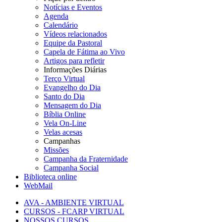
Notícias e Eventos
Agenda
Calendário
Vídeos relacionados
Equipe da Pastoral
Capela de Fátima ao Vivo
Artigos para refletir
Informações Diárias
Terço Virtual
Evangelho do Dia
Santo do Dia
Mensagem do Dia
Bíblia Online
Vela On-Line
Velas acesas
Campanhas
Missões
Campanha da Fraternidade
Campanha Social
Biblioteca online
WebMail
AVA - AMBIENTE VIRTUAL
CURSOS - FCARP VIRTUAL
NOSSOS CURSOS