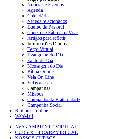
Notícias e Eventos
Agenda
Calendário
Vídeos relacionados
Equipe da Pastoral
Capela de Fátima ao Vivo
Artigos para refletir
Informações Diárias
Terço Virtual
Evangelho do Dia
Santo do Dia
Mensagem do Dia
Bíblia Online
Vela On-Line
Velas acesas
Campanhas
Missões
Campanha da Fraternidade
Campanha Social
Biblioteca online
WebMail
AVA - AMBIENTE VIRTUAL
CURSOS - FCARP VIRTUAL
NOSSOS CURSOS