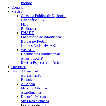
Proinpe
Contato
Serviços
Consulta Pública de Diplomas
Calendário IES
FIES
Biblioteca
ENADE
Laboratório de Informática
Buscar no Portal
Normas ABNT/FCARP
WebMail
Documentos Institucionais
Anais FCARP
Revista Espaço Acadêmico
Ouvidoria
Pastoral Universitária
Apresentação
Histórico
A Capela
Missão e Objetivos
Atendimentos
Devoção Mariana
Sites Relacionados
Fique por dentro