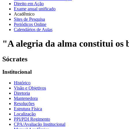
Direito em Ação
Exame anual unificado
Acadêmico
Sites de Pesquisa
Periódicos Online
Calendários de Aulas
"A alegria da alma constitui os b
Sócrates
Institucional
Histórico
Visão e Objetivos
Diretoria
Mantenedora
Resoluções
Estrutura Física
Localização
PPI/PDI Regimento
CPA/Avaliação Institucional